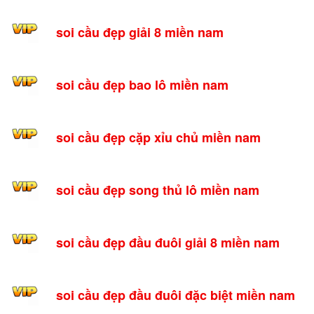
soi cầu đẹp giải 8 miền nam
soi cầu đẹp bao lô miền nam
soi cầu đẹp cặp xỉu chủ miền nam
soi cầu đẹp song thủ lô miền nam
soi cầu đẹp đầu đuôi giải 8 miền nam
soi cầu đẹp đầu đuôi đặc biệt miền nam