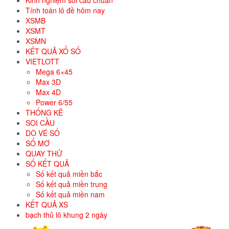
Tính toán lô đề hôm nay
XSMB
XSMT
XSMN
KẾT QUẢ XỔ SỐ
VIETLOTT
Mega 6×45
Max 3D
Max 4D
Power 6/55
THỐNG KÊ
SOI CẦU
DÒ VÉ SỐ
SỔ MƠ
QUAY THỬ
SỐ KẾT QUẢ
Số kết quả miền bắc
Số kết quả miền trung
Số kết quả miền nam
KẾT QUẢ XS
bạch thủ lô khung 2 ngày