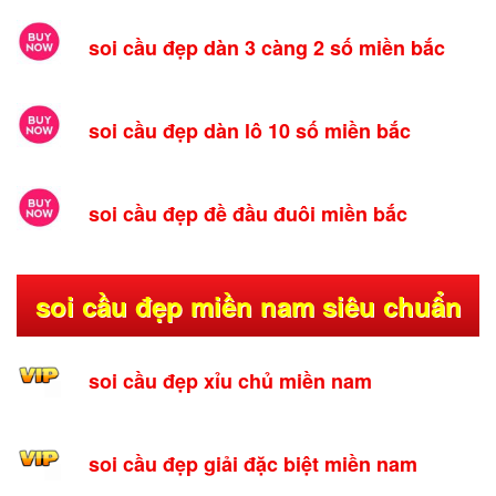
soi cầu đẹp dàn 3 càng 2 số miền bắc
soi cầu đẹp dàn lô 10 số miền bắc
soi cầu đẹp đề đầu đuôi miền bắc
soi cầu đẹp miền nam siêu chuẩn
soi cầu đẹp xỉu chủ miền nam
soi cầu đẹp giải đặc biệt miền nam