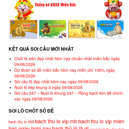
KẾT QUẢ SOI CẦU MỚI NHẤT
Chốt lô xiên đẹp nhất hôm nay chuẩn nhất miền bắc ngày
09/08/2026
Dự đoán số đề miền bắc hôm nay miễn phí 100% ngày
09/08/2026
Soi cầu lô đẹp nhất hôm nay ngày 09/08/2026
Nuôi lô kép khung 3 ngày 09/08/2026
Soi cầu 247 – Nuôi lô khung 247 – Rồng bạch kim 88 chính
xác ngày 09/08/2026
SOI LÔ CHỐT SỐ ĐỀ
bach thu lo vip mb
bach thu lo vip mien
bach thu lo 555
bac ngay hom nay
bạch thủ lô là gì