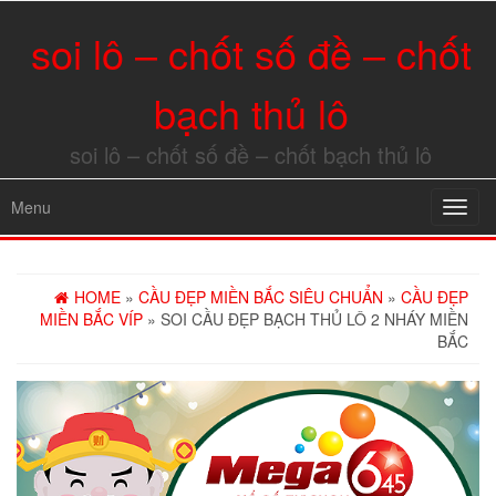
soi lô – chốt số đề – chốt
bạch thủ lô
soi lô – chốt số đề – chốt bạch thủ lô
Menu
Toggl
navig
HOME
»
CẦU ĐẸP MIỀN BẮC SIÊU CHUẨN
»
CẦU ĐẸP
MIỀN BẮC VÍP
» SOI CẦU ĐẸP BẠCH THỦ LÔ 2 NHÁY MIỀN
BẮC