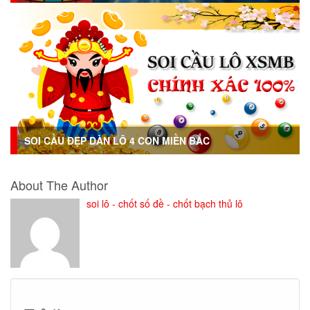
SOI CẦU ĐẸP DÀN LÔ 4 CON MIỀN BẮC
About The Author
soi lô - chốt số đề - chốt bạch thủ lô