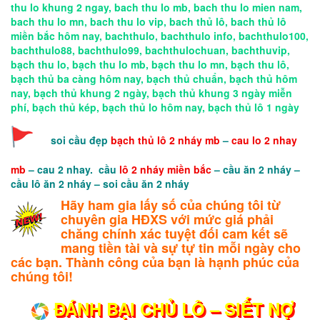
thu lo khung 2 ngay, bach thu lo mb, bach thu lo mien nam,
bach thu lo mn, bach thu lo vip, bach thủ lô, bach thủ lô
miền bắc hôm nay, bachthulo, bachthulo info, bachthulo100,
bachthulo88, bachthulo99, bachthulochuan, bachthuvip,
bạch thu lo, bạch thu lo mb, bạch thu lo mn, bạch thu lô,
bạch thủ ba càng hôm nay, bạch thủ chuẩn, bạch thủ hôm
nay, bạch thủ khung 2 ngày, bạch thủ khung 3 ngày miễn
phí, bạch thủ kép, bạch thủ lo hôm nay, bạch thủ lô 1 ngày
soi cầu đẹp
bạch thủ lô 2 nháy mb
–
cau lo 2 nhay
mb
– cau 2 nhay. cầu
lô 2 nháy miền bắc
– cầu ăn 2 nháy –
cầu lô ăn 2 nháy – soi cầu ăn 2 nháy
Hãy ham gia lấy số của chúng tôi từ
chuyên gia HĐXS với mức giá phải
chăng chính xác tuyệt đối cam kết sẽ
mang tiền tài và sự tự tin mỗi ngày cho
các bạn. Thành công của bạn là hạnh phúc của
chúng tôi!
ĐÁNH BẠI CHỦ LÔ – SIẾT NỢ