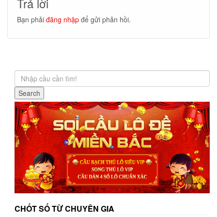
Trả lời
Bạn phải
đăng nhập
để gửi phản hồi.
Search
CHỐT SỐ TỪ CHUYÊN GIA