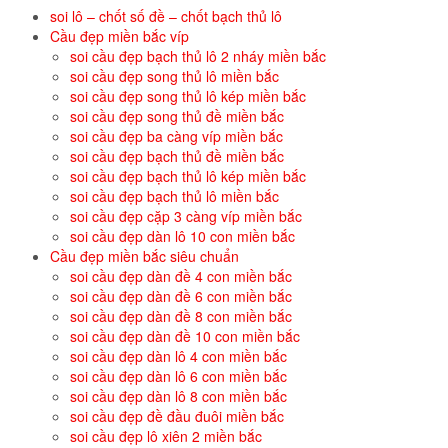
soi lô – chốt số đề – chốt bạch thủ lô
Cầu đẹp miền bắc víp
soi cầu đẹp bạch thủ lô 2 nháy miền bắc
soi cầu đẹp song thủ lô miền bắc
soi cầu đẹp song thủ lô kép miền bắc
soi cầu đẹp song thủ đề miền bắc
soi cầu đẹp ba càng víp miền bắc
soi cầu đẹp bạch thủ đề miền bắc
soi cầu đẹp bạch thủ lô kép miền bắc
soi cầu đẹp bạch thủ lô miền bắc
soi cầu đẹp cặp 3 càng víp miền bắc
soi cầu đẹp dàn lô 10 con miền bắc
Cầu đẹp miền bắc siêu chuẩn
soi cầu đẹp dàn đề 4 con miền bắc
soi cầu đẹp dàn đề 6 con miền bắc
soi cầu đẹp dàn đề 8 con miền bắc
soi cầu đẹp dàn đề 10 con miền bắc
soi cầu đẹp dàn lô 4 con miền bắc
soi cầu đẹp dàn lô 6 con miền bắc
soi cầu đẹp dàn lô 8 con miền bắc
soi cầu đẹp đề đầu đuôi miền bắc
soi cầu đẹp lô xiên 2 miền bắc