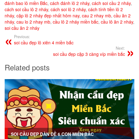
đánh bao lô miền Bắc
,
cách đánh lô 2 nháy
,
cách soi cầu 2 nháy
,
cách soi cầu lô 2 nháy
,
cách soi lô 2 nháy
,
cách tính tiền lô 2
nháy
,
cặp lô 2 nháy đẹp nhất hôm nay
,
cau 2 nhay mb
,
cầu ăn 2
nháy
,
cau lo 2 nhay mb
,
cầu lô 2 nháy miền bắc
,
cầu lô ăn 2 nháy
,
soi cầu ăn 2 nháy
Previous:
soi cầu đẹp lô xiên 4 miền bắc
Next:
soi cầu đẹp cặp 3 càng víp miền bắc
Related posts
SOI CẦU ĐẸP DÀN ĐỀ 6 CON MIỀN BẮC