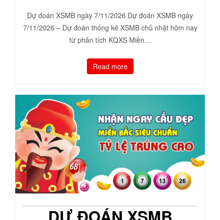
Dự đoán XSMB ngày 7/11/2026 Dự đoán XSMB ngày
7/11/2026 – Dự đoán thống kê XSMB chủ nhật hôm nay
từ phân tích KQXS Miền…
Read more
DỰ ĐOÁN XSMB