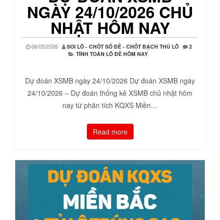
NGÀY 24/10/2026 CHỦ
NHẬT HÔM NAY
06/05/2026
SOI LÔ - CHỐT SỐ ĐỀ - CHỐT BẠCH THỦ LÔ
2
TÍNH TOÁN LÔ ĐỀ HÔM NAY
,
Dự đoán XSMB ngày 24/10/2026 Dự đoán XSMB ngày
24/10/2026 – Dự đoán thống kê XSMB chủ nhật hôm
nay từ phân tích KQXS Miền…
Read more