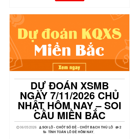
DỰ ĐOÁN XSMB
NGÀY 7/11/2026 CHỦ
NHẬT HÔM NAY – SOI
CẦU MIỀN BẮC
06/05/2026
SOI LÔ - CHỐT SỐ ĐỀ - CHỐT BẠCH THỦ LÔ
2
TÍNH TOÁN LÔ ĐỀ HÔM NAY
,