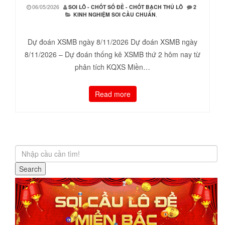
06/05/2026
SOI LÔ - CHỐT SỐ ĐỀ - CHỐT BẠCH THỦ LÔ
2
KINH NGHIỆM SOI CẦU CHUẨN
,
Dự đoán XSMB ngày 8/11/2026 Dự đoán XSMB ngày
8/11/2026 – Dự đoán thống kê XSMB thứ 2 hôm nay từ
phân tích KQXS Miền…
Read more
Search