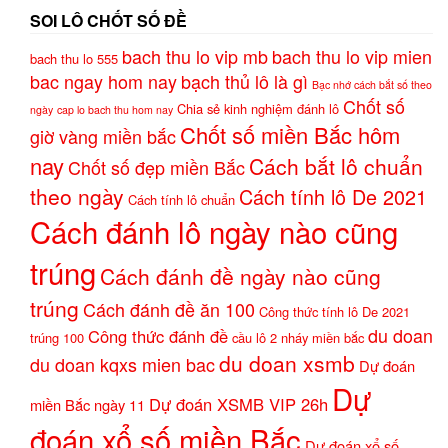
SOI LÔ CHỐT SỐ ĐỀ
bach thu lo vip mb
bach thu lo vip mien
bach thu lo 555
bac ngay hom nay
bạch thủ lô là gì
Bạc nhớ cách bắt số theo
Chốt số
Chia sẻ kinh nghiệm đánh lô
ngày
cap lo bach thu hom nay
Chốt số miền Bắc hôm
giờ vàng miền bắc
nay
Cách bắt lô chuẩn
Chốt số đẹp miền Bắc
theo ngày
Cách tính lô De 2021
Cách tính lô chuẩn
Cách đánh lô ngày nào cũng
trúng
Cách đánh đề ngày nào cũng
trúng
Cách đánh đề ăn 100
Công thức tính lô De 2021
du doan
Công thức đánh đề
trúng 100
cầu lô 2 nháy miền bắc
du doan xsmb
du doan kqxs mien bac
Dự đoán
Dự
Dự đoán XSMB VIP 26h
miền Bắc ngày 11
đoán xổ số miền Bắc
Dự đoán xổ số