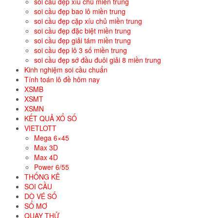
soi cầu đẹp xíu chủ miền trung
soi cầu đẹp bao lô miền trung
soi cầu đẹp cặp xíu chủ miền trung
soi cầu đẹp đặc biệt miền trung
soi cầu đẹp giải tám miền trung
soi cầu đẹp lô 3 số miền trung
soi cầu đẹp sớ đầu đuôi giải 8 miền trung
Kinh nghiệm soi cầu chuẩn
Tính toán lô đề hôm nay
XSMB
XSMT
XSMN
KẾT QUẢ XỔ SỐ
VIETLOTT
Mega 6×45
Max 3D
Max 4D
Power 6/55
THỐNG KÊ
SOI CẦU
DÒ VÉ SỐ
SỔ MƠ
QUAY THỬ