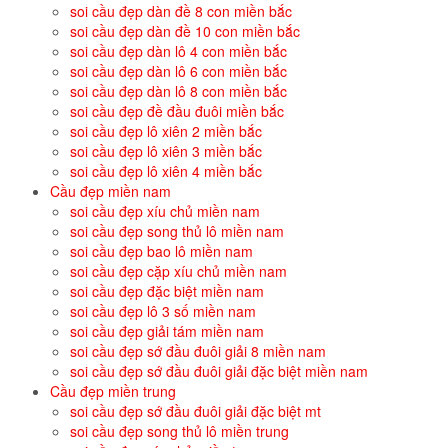
soi cầu đẹp dàn đề 8 con miền bắc
soi cầu đẹp dàn đề 10 con miền bắc
soi cầu đẹp dàn lô 4 con miền bắc
soi cầu đẹp dàn lô 6 con miền bắc
soi cầu đẹp dàn lô 8 con miền bắc
soi cầu đẹp đề đầu đuôi miền bắc
soi cầu đẹp lô xiên 2 miền bắc
soi cầu đẹp lô xiên 3 miền bắc
soi cầu đẹp lô xiên 4 miền bắc
Cầu đẹp miền nam
soi cầu đẹp xíu chủ miền nam
soi cầu đẹp song thủ lô miền nam
soi cầu đẹp bao lô miền nam
soi cầu đẹp cặp xíu chủ miền nam
soi cầu đẹp đặc biệt miền nam
soi cầu đẹp lô 3 số miền nam
soi cầu đẹp giải tám miền nam
soi cầu đẹp sớ đầu đuôi giải 8 miền nam
soi cầu đẹp sớ đầu đuôi giải đặc biệt miền nam
Cầu đẹp miền trung
soi cầu đẹp sớ đầu đuôi giải đặc biệt mt
soi cầu đẹp song thủ lô miền trung