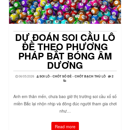
DỰ ĐOÁN SOI CẦU LÔ
ĐỀ THEO PHƯƠNG
PHÁP BẮT BÓNG ÂM
DƯƠNG
06/05/2026
SOI LÔ - CHỐT SỐ ĐỀ - CHỐT BẠCH THỦ LÔ
2
Anh em thân mến, chưa bao giờ thị trường soi cầu xổ số
miền Bắc lại nhộn nhịp và đông đúc người tham gia chơi
như…
Read more