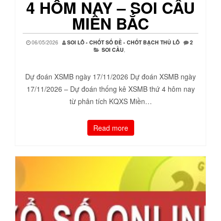
4 HÔM NAY – SOI CẦU
MIỀN BẮC
06/05/2026
SOI LÔ - CHỐT SỐ ĐỀ - CHỐT BẠCH THỦ LÔ
2
SOI CẦU
,
Dự đoán XSMB ngày 17/11/2026 Dự đoán XSMB ngày
17/11/2026 – Dự đoán thống kê XSMB thứ 4 hôm nay
từ phân tích KQXS Miền…
Read more