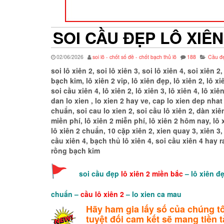
SOI CẦU ĐẸP LÔ XIÊN
02/06/2026
soi lô - chốt số đề - chốt bạch thủ lô
188
Cầu đẹ
soi lô xiên 2, soi lô xiên 3, soi lô xiên 4, soi xiên 
bạch kim, lô xiên 2 vip, lô xiên đẹp, lô xiên 2, lô xi
soi cầu xiên 4, lô xiên 2, lô xiên 3, lô xiên 4, lô x
dan lo xien , lo xien 2 hay ve, cap lo xien dep nha
chuẩn, soi cau lo xien 2, soi cầu lô xiên 2, dàn xiê
miền phí, lô xiên 2 miễn phí, lô xiên 2 hôm nay, lô
lô xiên 2 chuẩn, 10 cặp xiên 2, xien quay 3, xiên 3,
cầu xiên 4, bạch thủ lô xiên 4, soi cầu xiên 4 hay r
rồng bạch kim
soi cầu đẹp
lô xiên 2 miền bắc
– lô xiên đ
chuẩn –
cầu lô xiên 2
– lo xien ca mau
Hãy ham gia lấy số của chúng t
tuyệt đối cam kết sẽ mang tiền 