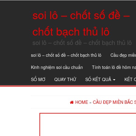
soi lô – chốt số đề –
chốt bạch thủ lô
soi lô – chốt số đề – chốt bạch thủ lô
soi lô – chốt số đề – chốt bạch thủ lô
Cầu đẹp miề
Kinh nghiệm soi cầu chuẩn
Tính toán lô đề hôm n
SỔ MƠ
QUAY THỬ
SỐ KẾT QUẢ
KẾT 
HOME
»
CẦU ĐẸP MIỀN BẮC 