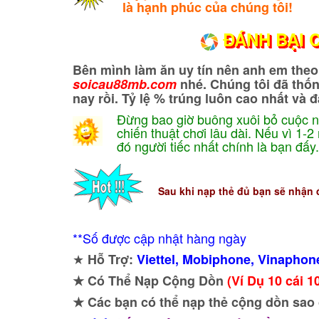
là hạnh phúc của chúng tôi!
ĐÁNH BẠI 
Bên mình làm ăn uy tín nên anh em theo 
soicau88mb.com
nhé. Chúng tôi đã thố
nay rồi. Tỷ lệ % trúng luôn cao nhất và 
Đừng bao giờ buông xuôi bỏ cuộc n
chiến thuật chơi lâu dài. Nếu vì 1-2
đó người tiếc nhất chính là bạn đấy.
Sau khi nạp thẻ đủ bạn sẽ nhận
**Số được cập nhật hàng ngày
★
Hỗ Trợ:
Viettel, Mobiphone, Vinaphon
★
Có Thể Nạp Cộng Dồn
(Ví Dụ 10 cái 1
★
Các bạn có thể nạp thẻ cộng dồn sao