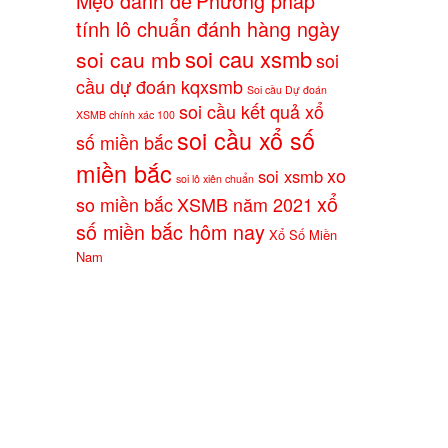
Mẹo đánh đề
Phương pháp
tính lô chuẩn đánh hàng ngày
soi cau xsmb
soi cau mb
soi
cầu dự đoán kqxsmb
Soi cầu Dự đoán
soi cầu kết quả xổ
XSMB chính xác 100
soi cầu xổ số
số miền bắc
miền bắc
xo
soi xsmb
soi lô xiên chuẩn
xổ
so miền bắc
XSMB năm 2021
số miền bắc hôm nay
Xổ Số Miền
Nam