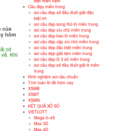
biệt miền nam
Cầu đẹp miền trung
soi cầu đẹp sớ đầu đuôi giải đặc
biệt mt
soi cầu đẹp song thủ lô miền trung
ố của
soi cầu đẹp xíu chủ miền trung
ày hôm
soi cầu đẹp bao lô miền trung
soi cầu đẹp cặp xíu chủ miền trung
soi cầu đẹp đặc biệt miền trung
ải có
soi cầu đẹp giải tám miền trung
 về. Khi
soi cầu đẹp lô 3 số miền trung
soi cầu đẹp sớ đầu đuôi giải 8 miền
trung
Kinh nghiệm soi cầu chuẩn
Tính toán lô đề hôm nay
XSMB
XSMT
XSMN
KẾT QUẢ XỔ SỐ
VIETLOTT
Mega 6×45
Max 3D
Max 4D