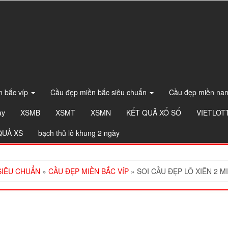
n bắc víp
Cầu đẹp miền bắc siêu chuẩn
Cầu đẹp miền n
ay
XSMB
XSMT
XSMN
KẾT QUẢ XỔ SỐ
VIETLOT
QUẢ XS
bạch thủ lô khung 2 ngày
SIÊU CHUẨN
»
CẦU ĐẸP MIỀN BẮC VÍP
» SOI CẦU ĐẸP LÔ XIÊN 2 M