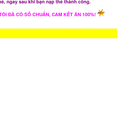
ẻ, ngay sau khi bạn nạp thẻ thành công.
ÔI ĐÃ CÓ SỐ CHUẨN, CAM KẾT ĂN 100%!