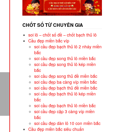
CHỐT SỐ TỪ CHUYÊN GIA
soi lô – chốt số đề – chốt bạch thủ lô
Cầu đẹp miền bắc víp
soi cầu đẹp bạch thủ lô 2 nháy miền
bắc
soi cầu đẹp song thủ lô miền bắc
soi cầu đẹp song thủ lô kép miền
bắc
soi cầu đẹp song thủ đề miền bắc
soi cầu đẹp ba càng víp miền bắc
soi cầu đẹp bạch thủ đề miền bắc
soi cầu đẹp bạch thủ lô kép miền
bắc
soi cầu đẹp bạch thủ lô miền bắc
soi cầu đẹp cặp 3 càng víp miền
bắc
soi cầu đẹp dàn lô 10 con miền bắc
Cầu đẹp miền bắc siêu chuẩn