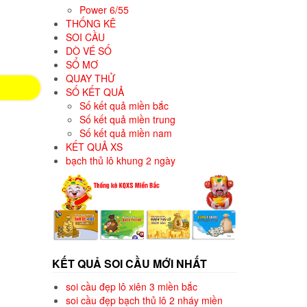
Power 6/55
THỐNG KÊ
SOI CẦU
DÒ VÉ SỐ
SỔ MƠ
QUAY THỬ
SỐ KẾT QUẢ
Số kết quả miền bắc
Số kết quả miền trung
Số kết quả miền nam
KẾT QUẢ XS
bạch thủ lô khung 2 ngày
KẾT QUẢ SOI CẦU MỚI NHẤT
soi cầu đẹp lô xiên 3 miền bắc
soi cầu đẹp bạch thủ lô 2 nháy miền