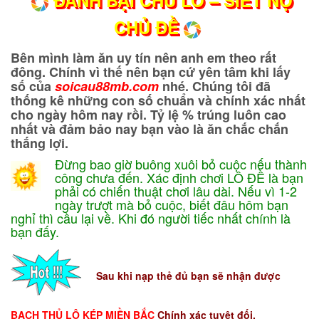
CHỦ ĐỀ
Bên mình làm ăn uy tín nên anh em theo rất
đông. Chính vì thế nên bạn cứ yên tâm khi lấy
số của
soicau88mb.com
nhé. Chúng tôi đã
thống kê những con số chuẩn và chính xác nhất
cho ngày hôm nay rồi. Tỷ lệ % trúng luôn cao
nhất và đảm bảo nay bạn vào là ăn chắc chắn
thắng lợi.
Đừng bao giờ buông xuôi bỏ cuộc nếu thành
công chưa đến. Xác định chơi LÔ ĐỀ là bạn
phải có chiến thuật chơi lâu dài. Nếu vì 1-2
ngày trượt mà bỏ cuộc, biết đâu hôm bạn
nghỉ thì cầu lại về. Khi đó người tiếc nhất chính là
bạn đấy.
Sau khi nạp thẻ đủ bạn sẽ nhận được
BẠCH THỦ LÔ KÉP MIỀN BẮC
Chính xác tuyệt đối.