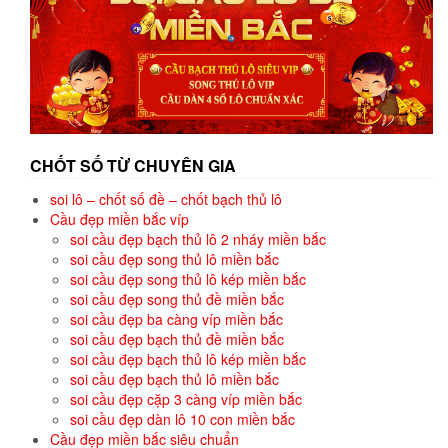
CHỐT SỐ TỪ CHUYÊN GIA
soi lô – chốt số đề – chốt bạch thủ lô
Cầu đẹp miền bắc víp
soi cầu đẹp bạch thủ lô 2 nháy miền bắc
soi cầu đẹp song thủ lô miền bắc
soi cầu đẹp song thủ lô kép miền bắc
soi cầu đẹp song thủ đề miền bắc
soi cầu đẹp ba càng víp miền bắc
soi cầu đẹp bạch thủ đề miền bắc
soi cầu đẹp bạch thủ lô kép miền bắc
soi cầu đẹp bạch thủ lô miền bắc
soi cầu đẹp cặp 3 càng víp miền bắc
soi cầu đẹp dàn lô 10 con miền bắc
Cầu đẹp miền bắc siêu chuẩn