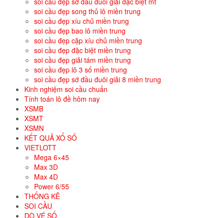
soi cầu đẹp sớ đầu đuôi giải đặc biệt mt
soi cầu đẹp song thủ lô miền trung
soi cầu đẹp xíu chủ miền trung
soi cầu đẹp bao lô miền trung
soi cầu đẹp cặp xíu chủ miền trung
soi cầu đẹp đặc biệt miền trung
soi cầu đẹp giải tám miền trung
soi cầu đẹp lô 3 số miền trung
soi cầu đẹp sớ đầu đuôi giải 8 miền trung
Kinh nghiệm soi cầu chuẩn
Tính toán lô đề hôm nay
XSMB
XSMT
XSMN
KẾT QUẢ XỔ SỐ
VIETLOTT
Mega 6×45
Max 3D
Max 4D
Power 6/55
THỐNG KÊ
SOI CẦU
DÒ VÉ SỐ