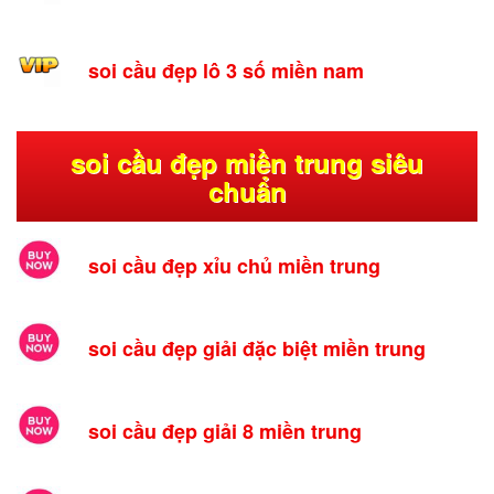
soi cầu đẹp lô 3 số miền nam
soi cầu đẹp miền trung siêu
chuẩn
soi cầu đẹp xỉu chủ miền trung
soi cầu đẹp giải đặc biệt miền trung
soi cầu đẹp giải 8 miền trung