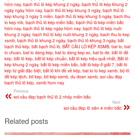
hôm nay
,
bạch thủ lô kép khung 2 ngày
,
bạch thủ lô kép khung 2
ngày ngày hôm nay
,
bạch thủ lô kép khung 3 ngày
,
bạch thủ lô
kép khung 3 ngày 3 miền
,
bạch thủ lô kép khung 5 ngày
,
bach thu
lo kep mb
,
bạch thủ lô kép miền bắc
,
bạch thủ lô kép miền bắc
hôm nay
,
bạch thủ lô kép ngày hôm nay
,
bạch thủ lô kép nuôi
khung 2 ngày
,
bạch thủ lô kép nuôi khung 3 ngày
,
bach thu lo kep
xsmb
,
bạch thủ lô khung 2 ngày
,
bạch thủ lô khung 3 ngày
,
bắt
bạch thủ kép
,
bắt bạch thủ lô
,
BẮT CẦU LÔ KÉP XSMB
,
bat lo
,
bat
lo chuan
,
bat lo dang kep
,
bat lo dang kep so
,
bat lo de
,
bắt lô đề
kép
,
bắt lô kép
,
bắt lô kép chuẩn
,
bắt lô kép hiệu quả nhất
,
Bắt lô
kép khung 2 ngày
,
bắt lô kép miền bắc
,
bắt lô kép ở giải 7
,
bắt lô
kép từ giải đặc biệt
,
bắt lô khi đề về kép
,
bat lo to kep xsmb
,
bộ lô
đề kép lệch
,
btl kep
,
btl kép xsmb
,
du doan xsmb
,
soi cầu đẹp
bạch thủ lô kép
,
xsmb hom nay
Previous:
soi cầu đẹp bạch thủ lô 2 nháy miền bắc
Next:
soi cầu đẹp lô xiên 4 miền bắc
Related posts