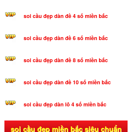
soi cầu đẹp dàn đề 4 số miền bắc
soi cầu đẹp dàn đề 6 số miền bắc
soi cầu đẹp dàn đề 8 số miền bắc
soi cầu đẹp dàn đề 10 số miền bắc
soi cầu đẹp dàn lô 4 số miền bắc
soi cầu đẹp miền bắc siêu chuẩn