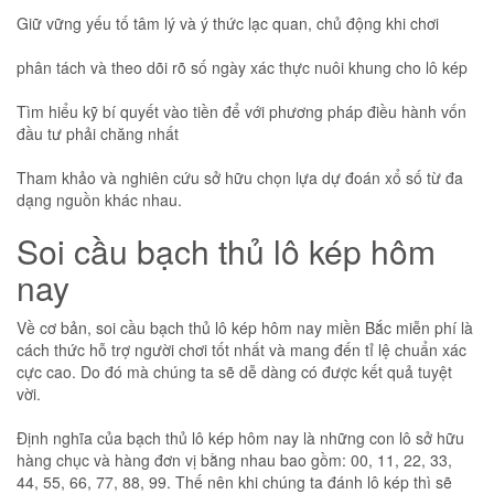
Giữ vững yếu tố tâm lý và ý thức lạc quan, chủ động khi chơi
phân tách và theo dõi rõ số ngày xác thực nuôi khung cho lô kép
Tìm hiểu kỹ bí quyết vào tiền để với phương pháp điều hành vốn
đầu tư phải chăng nhất
Tham khảo và nghiên cứu sở hữu chọn lựa dự đoán xổ số từ đa
dạng nguồn khác nhau.
Soi cầu bạch thủ lô kép hôm
nay
Về cơ bản, soi cầu bạch thủ lô kép hôm nay miền Bắc miễn phí là
cách thức hỗ trợ người chơi tốt nhất và mang đến tỉ lệ chuẩn xác
cực cao. Do đó mà chúng ta sẽ dễ dàng có được kết quả tuyệt
vời.
Định nghĩa của bạch thủ lô kép hôm nay là những con lô sở hữu
hàng chục và hàng đơn vị bằng nhau bao gồm: 00, 11, 22, 33,
44, 55, 66, 77, 88, 99. Thế nên khi chúng ta đánh lô kép thì sẽ