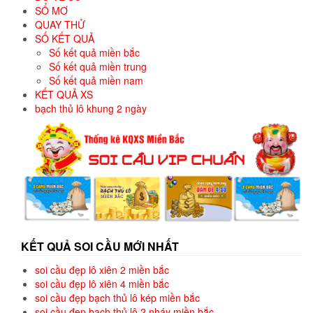
SỔ MƠ
QUAY THỬ
SỐ KẾT QUẢ
Số kết quả miền bắc
Số kết quả miền trung
Số kết quả miền nam
KẾT QUẢ XS
bạch thủ lô khung 2 ngày
KẾT QUẢ SOI CẦU MỚI NHẤT
soi cầu đẹp lô xiên 2 miền bắc
soi cầu đẹp lô xiên 4 miền bắc
soi cầu đẹp bạch thủ lô kép miền bắc
soi cầu đẹp bạch thủ lô 2 nháy miền bắc