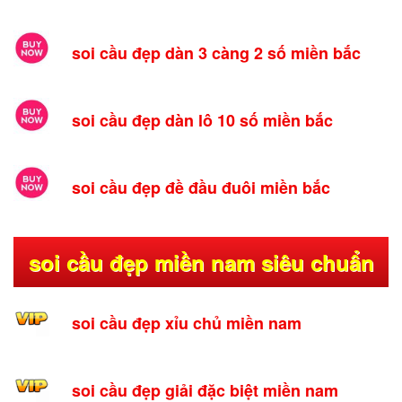
soi cầu đẹp dàn 3 càng 2 số miền bắc
soi cầu đẹp dàn lô 10 số miền bắc
soi cầu đẹp đề đầu đuôi miền bắc
soi cầu đẹp miền nam siêu chuẩn
soi cầu đẹp xỉu chủ miền nam
soi cầu đẹp giải đặc biệt miền nam