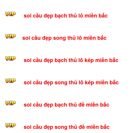
soi cầu đẹp bạch thủ lô miền bắc
soi cầu đẹp song thủ lô miền bắc
soi cầu đẹp bạch thủ lô kép miền bắc
soi cầu đẹp song thủ lô kép miền bắc
soi cầu đẹp bạch thủ đề miền bắc
soi cầu đẹp song thủ đề miền bắc