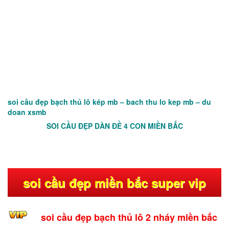
soi cầu đẹp bạch thủ lô kép mb – bach thu lo kep mb – du
doan xsmb
SOI CẦU ĐẸP DÀN ĐỀ 4 CON MIỀN BẮC
soi cầu đẹp miền bắc super vip
soi cầu đẹp bạch thủ lô 2 nháy miền bắc