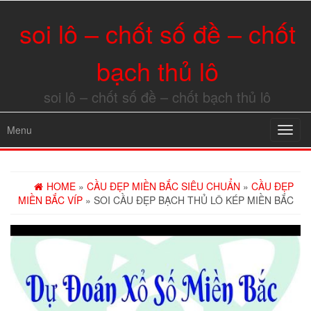
soi lô – chốt số đề – chốt
bạch thủ lô
soi lô – chốt số đề – chốt bạch thủ lô
Menu
Toggl
navig
HOME
»
CẦU ĐẸP MIỀN BẮC SIÊU CHUẨN
»
CẦU ĐẸP
MIỀN BẮC VÍP
» SOI CẦU ĐẸP BẠCH THỦ LÔ KÉP MIỀN BẮC