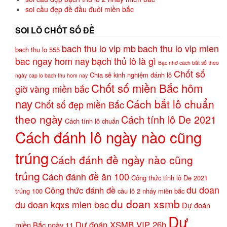
soi cầu đẹp đề đầu đuôi miền bắc
SOI LÔ CHỐT SỐ ĐỀ
bach thu lo vip mb
bach thu lo vip mien
bach thu lo 555
bac ngay hom nay
bạch thủ lô là gì
Bạc nhớ cách bắt số theo
Chốt số
Chia sẻ kinh nghiệm đánh lô
ngày
cap lo bach thu hom nay
Chốt số miền Bắc hôm
giờ vàng miền bắc
nay
Cách bắt lô chuẩn
Chốt số đẹp miền Bắc
theo ngày
Cách tính lô De 2021
Cách tính lô chuẩn
Cách đánh lô ngày nào cũng
trúng
Cách đánh đề ngày nào cũng
trúng
Cách đánh đề ăn 100
Công thức tính lô De 2021
du doan
Công thức đánh đề
trúng 100
cầu lô 2 nháy miền bắc
du doan xsmb
du doan kqxs mien bac
Dự đoán
Dự
Dự đoán XSMB VIP 26h
miền Bắc ngày 11