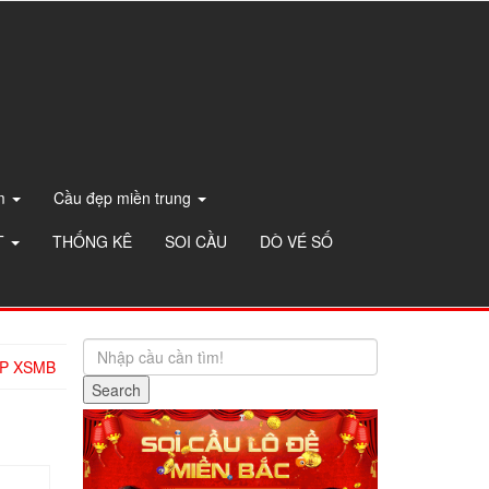
am
Cầu đẹp miền trung
T
THỐNG KÊ
SOI CẦU
DÒ VÉ SỐ
ÉP XSMB
Search