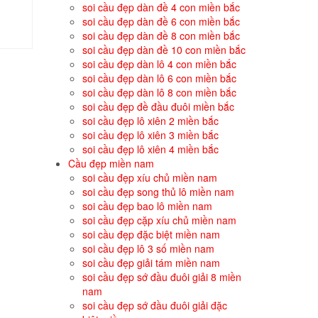
soi cầu đẹp dàn đề 4 con miền bắc
soi cầu đẹp dàn đề 6 con miền bắc
soi cầu đẹp dàn đề 8 con miền bắc
soi cầu đẹp dàn đề 10 con miền bắc
soi cầu đẹp dàn lô 4 con miền bắc
soi cầu đẹp dàn lô 6 con miền bắc
soi cầu đẹp dàn lô 8 con miền bắc
soi cầu đẹp đề đầu đuôi miền bắc
soi cầu đẹp lô xiên 2 miền bắc
soi cầu đẹp lô xiên 3 miền bắc
soi cầu đẹp lô xiên 4 miền bắc
Cầu đẹp miền nam
soi cầu đẹp xíu chủ miền nam
soi cầu đẹp song thủ lô miền nam
soi cầu đẹp bao lô miền nam
soi cầu đẹp cặp xíu chủ miền nam
soi cầu đẹp đặc biệt miền nam
soi cầu đẹp lô 3 số miền nam
soi cầu đẹp giải tám miền nam
soi cầu đẹp sớ đầu đuôi giải 8 miền
nam
soi cầu đẹp sớ đầu đuôi giải đặc