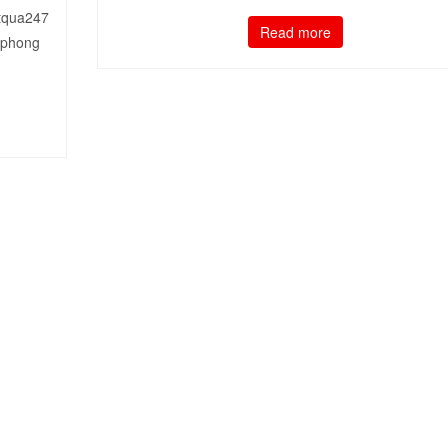
etqua247
Read more
 phong