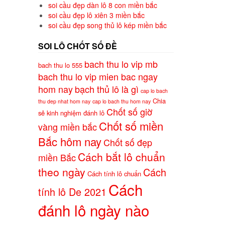
soi cầu đẹp dàn lô 8 con miền bắc
soi cầu đẹp lô xiên 3 miền bắc
soi cầu đẹp song thủ lô kép miền bắc
SOI LÔ CHỐT SỐ ĐỀ
bach thu lo vip mb
bach thu lo 555
bach thu lo vip mien bac ngay
hom nay
bạch thủ lô là gì
cap lo bach
Chia
thu dep nhat hom nay
cap lo bach thu hom nay
Chốt số giờ
sẻ kinh nghiệm đánh lô
Chốt số miền
vàng miền bắc
Bắc hôm nay
Chốt số đẹp
Cách bắt lô chuẩn
miền Bắc
theo ngày
Cách
Cách tính lô chuẩn
Cách
tính lô De 2021
đánh lô ngày nào