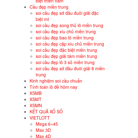
biệt miền nam
Cầu đẹp miền trung
soi cầu đẹp sớ đầu đuôi giải đặc
biệt mt
soi cầu đẹp song thủ lô miền trung
soi cầu đẹp xíu chủ miền trung
soi cầu đẹp bao lô miền trung
soi cầu đẹp cặp xíu chủ miền trung
soi cầu đẹp đặc biệt miền trung
soi cầu đẹp giải tám miền trung
soi cầu đẹp lô 3 số miền trung
soi cầu đẹp sớ đầu đuôi giải 8 miền
trung
Kinh nghiệm soi cầu chuẩn
Tính toán lô đề hôm nay
XSMB
XSMT
XSMN
KẾT QUẢ XỔ SỐ
VIETLOTT
Mega 6×45
Max 3D
Max 4D