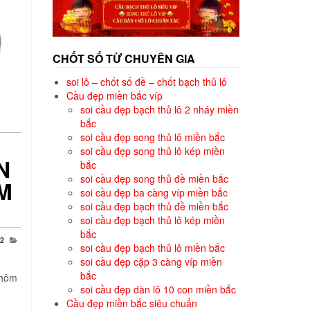
CHỐT SỐ TỪ CHUYÊN GIA
soi lô – chốt số đề – chốt bạch thủ lô
Cầu đẹp miền bắc víp
soi cầu đẹp bạch thủ lô 2 nháy miền
bắc
soi cầu đẹp song thủ lô miền bắc
soi cầu đẹp song thủ lô kép miền
N
bắc
soi cầu đẹp song thủ đề miền bắc
M
soi cầu đẹp ba càng víp miền bắc
soi cầu đẹp bạch thủ đề miền bắc
soi cầu đẹp bạch thủ lô kép miền
bắc
2
soi cầu đẹp bạch thủ lô miền bắc
soi cầu đẹp cặp 3 càng víp miền
bắc
 hôm
soi cầu đẹp dàn lô 10 con miền bắc
Cầu đẹp miền bắc siêu chuẩn