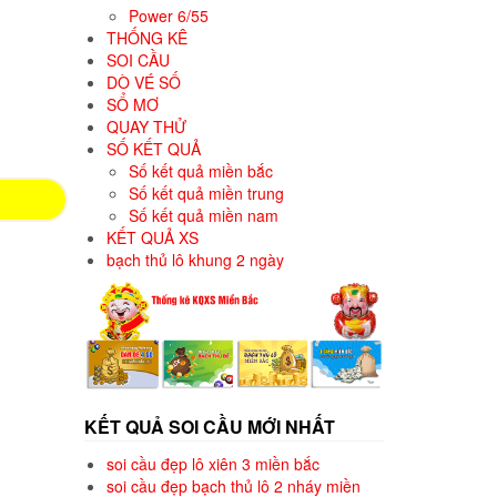
Power 6/55
THỐNG KÊ
SOI CẦU
DÒ VÉ SỐ
SỔ MƠ
QUAY THỬ
SỐ KẾT QUẢ
Số kết quả miền bắc
Số kết quả miền trung
Số kết quả miền nam
KẾT QUẢ XS
bạch thủ lô khung 2 ngày
KẾT QUẢ SOI CẦU MỚI NHẤT
soi cầu đẹp lô xiên 3 miền bắc
soi cầu đẹp bạch thủ lô 2 nháy miền