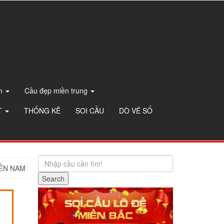
am
Cầu đẹp miền trung
T
THỐNG KÊ
SOI CẦU
DÒ VÉ SỐ
IỀN NAM
Search