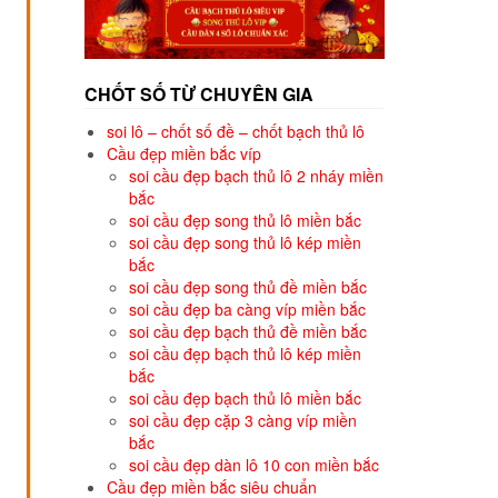
CHỐT SỐ TỪ CHUYÊN GIA
soi lô – chốt số đề – chốt bạch thủ lô
Cầu đẹp miền bắc víp
soi cầu đẹp bạch thủ lô 2 nháy miền
bắc
soi cầu đẹp song thủ lô miền bắc
soi cầu đẹp song thủ lô kép miền
bắc
soi cầu đẹp song thủ đề miền bắc
soi cầu đẹp ba càng víp miền bắc
soi cầu đẹp bạch thủ đề miền bắc
soi cầu đẹp bạch thủ lô kép miền
bắc
soi cầu đẹp bạch thủ lô miền bắc
soi cầu đẹp cặp 3 càng víp miền
bắc
soi cầu đẹp dàn lô 10 con miền bắc
Cầu đẹp miền bắc siêu chuẩn