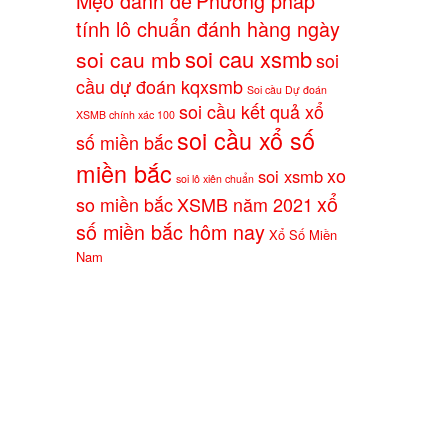
Mẹo đánh đề
Phương pháp
tính lô chuẩn đánh hàng ngày
soi cau xsmb
soi cau mb
soi
cầu dự đoán kqxsmb
Soi cầu Dự đoán
soi cầu kết quả xổ
XSMB chính xác 100
soi cầu xổ số
số miền bắc
miền bắc
xo
soi xsmb
soi lô xiên chuẩn
xổ
so miền bắc
XSMB năm 2021
số miền bắc hôm nay
Xổ Số Miền
Nam