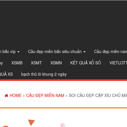
n bắc víp
Cầu đẹp miền bắc siêu chuẩn
Cầu đẹp miền n
ay
XSMB
XSMT
XSMN
KẾT QUẢ XỔ SỐ
VIETLOT
QUẢ XS
bạch thủ lô khung 2 ngày
HOME
»
CẦU ĐẸP MIỀN NAM
» SOI CẦU ĐẸP CẶP XÍU CHỦ M