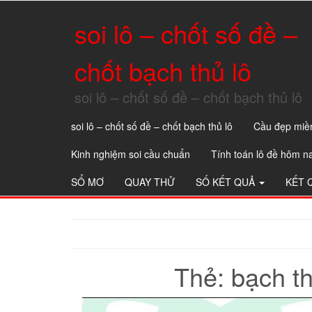
soi lô – chốt số đề –
chốt bạch thủ lô
soi lô – chốt số đề – chốt bạch thủ lô
soi lô – chốt số đề – chốt bạch thủ lô
Cầu đẹp miề
Kinh nghiệm soi cầu chuẩn
Tính toán lô đề hôm n
SỔ MƠ
QUAY THỬ
SỐ KẾT QUẢ
KẾT 
Thẻ:
bạch t