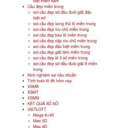
biệt miền nam
Cầu đẹp miền trung
soi cầu đẹp sớ đầu đuôi giải đặc
biệt mt
soi cầu đẹp song thủ lô miền trung
soi cầu đẹp xíu chủ miền trung
soi cầu đẹp bao lô miền trung
soi cầu đẹp cặp xíu chủ miền trung
soi cầu đẹp đặc biệt miền trung
soi cầu đẹp giải tám miền trung
soi cầu đẹp lô 3 số miền trung
soi cầu đẹp sớ đầu đuôi giải 8 miền
trung
Kinh nghiệm soi cầu chuẩn
Tính toán lô đề hôm nay
XSMB
XSMT
XSMN
KẾT QUẢ XỔ SỐ
VIETLOTT
Mega 6×45
Max 3D
Max 4D