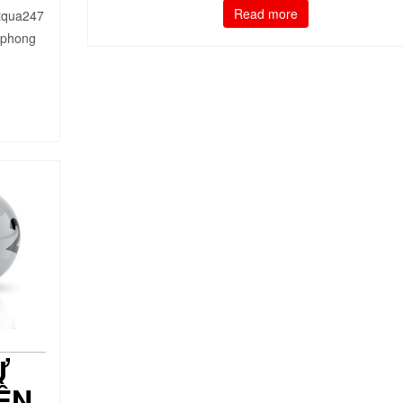
Read more
etqua247
 phong
Ự
ỀN