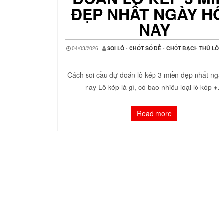
ĐẸP NHẤT NGÀY H
NAY
04/03/2026
SOI LÔ - CHỐT SỐ ĐỀ - CHỐT BẠCH THỦ LÔ
Cách soi cầu dự đoán lô kép 3 miền đẹp nhất n
nay Lô kép là gì, có bao nhiêu loại lô kép 
Read more