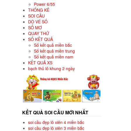
Power 6/55
THỐNG KÊ
SOI CẦU
DÒ VÉ SỐ
SỔ MƠ
QUAY THỬ
SỐ KẾT QUẢ
Số kết quả miền bắc
Số kết quả miền trung
Số kết quả miền nam
KẾT QUẢ XS
bạch thủ lô khung 2 ngày
KẾT QUẢ SOI CẦU MỚI NHẤT
soi cầu đẹp lô xiên 4 miền bắc
soi cầu đẹp lô xiên 3 miền bắc