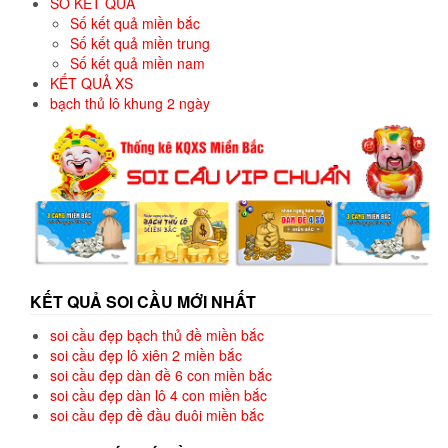
SỐ KẾT QUẢ
Số kết quả miền bắc
Số kết quả miền trung
Số kết quả miền nam
KẾT QUẢ XS
bạch thủ lô khung 2 ngày
KẾT QUẢ SOI CẦU MỚI NHẤT
soi cầu đẹp bạch thủ đề miền bắc
soi cầu đẹp lô xiên 2 miền bắc
soi cầu đẹp dàn đề 6 con miền bắc
soi cầu đẹp dàn lô 4 con miền bắc
soi cầu đẹp đề đầu đuôi miền bắc