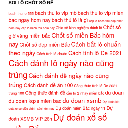
SOI LÔ CHỐT SỐ ĐỀ
bach thu lo vip mb
bach thu lo vip mien
bach thu lo 555
bac ngay hom nay
bạch thủ lô là gì
cap lo bach thu dep nhat
Chốt số
Chia sẻ kinh nghiệm đánh lô
hom nay
cap lo bach thu hom nay
Chốt số miền Bắc hôm
giờ vàng miền bắc
nay
Cách bắt lô chuẩn
Chốt số đẹp miền Bắc
theo ngày
Cách tính lô De 2021
Cách tính lô chuẩn
Cách đánh lô ngày nào cũng
trúng
Cách đánh đề ngày nào cũng
trúng
Cách đánh đề ăn 100
Công thức tính lô De 2021
du doan
Công thức đánh đề
trúng 100
cầu lô 2 nháy miền bắc
du doan xsmb
du doan kqxs mien bac
Dự đoán kết
Dự
Dự đoán miền Bắc ngày 11
quả xổ số siêu chính xác hôm nay
Dự đoán xổ số
đoán XSMB VIP 26h