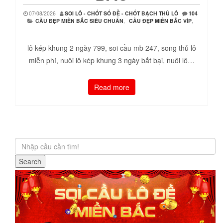
07/08/2026
SOI LÔ - CHỐT SỐ ĐỀ - CHỐT BẠCH THỦ LÔ
104
CẦU ĐẸP MIỀN BẮC SIÊU CHUẨN
,
CẦU ĐẸP MIỀN BẮC VÍP
,
lô kép khung 2 ngày 799, soi cầu mb 247, song thủ lô
miễn phí, nuôi lô kép khung 3 ngày bất bại, nuôi lô…
Read more
Search