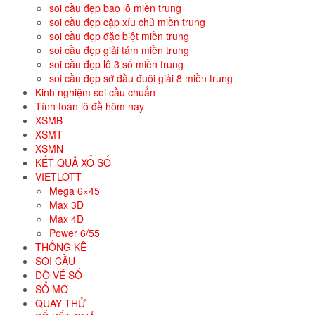
soi cầu đẹp bao lô miền trung
soi cầu đẹp cặp xíu chủ miền trung
soi cầu đẹp đặc biệt miền trung
soi cầu đẹp giải tám miền trung
soi cầu đẹp lô 3 số miền trung
soi cầu đẹp sớ đầu đuôi giải 8 miền trung
Kinh nghiệm soi cầu chuẩn
Tính toán lô đề hôm nay
XSMB
XSMT
XSMN
KẾT QUẢ XỔ SỐ
VIETLOTT
Mega 6×45
Max 3D
Max 4D
Power 6/55
THỐNG KÊ
SOI CẦU
DÒ VÉ SỐ
SỔ MƠ
QUAY THỬ