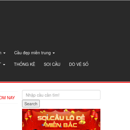
am
Cầu đẹp miền trung
T
THỐNG KÊ
SOI CẦU
DÒ VÉ SỐ
OM NAY
Search