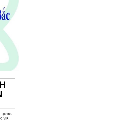
CH
N
Ô
186
C VÍP
,