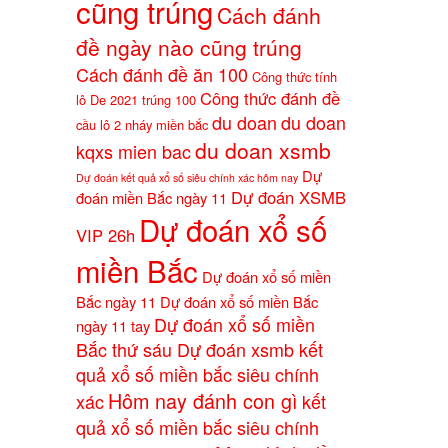
cũng trúng
Cách đánh
đề ngày nào cũng trúng
Cách đánh đề ăn 100
Công thức tính
Công thức đánh đề
lô De 2021 trúng 100
du doan
du doan
cầu lô 2 nháy miền bắc
du doan xsmb
kqxs mien bac
Dự
Dự đoán kết quả xổ số siêu chính xác hôm nay
Dự đoán XSMB
đoán miền Bắc ngày 11
Dự đoán xổ số
VIP 26h
miền Bắc
Dự đoán xổ số miền
Bắc ngày 11
Dự đoán xổ số miền Bắc
Dự đoán xổ số miền
ngày 11 tay
Bắc thứ sáu Dự đoán xsmb kết
quả xổ số miền bắc siêu chính
Hôm nay đánh con gì
xác
kết
quả xổ số miền bắc siêu chính