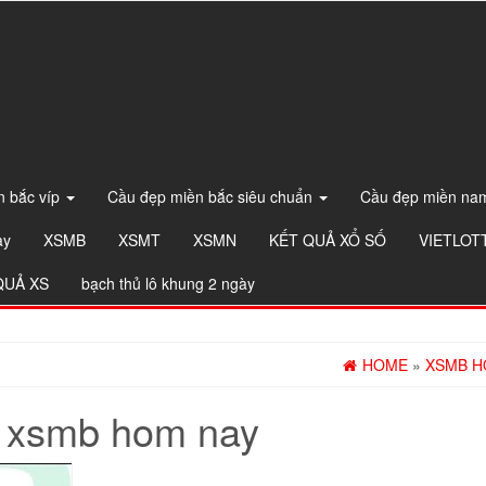
n bắc víp
Cầu đẹp miền bắc siêu chuẩn
Cầu đẹp miền n
ay
XSMB
XSMT
XSMN
KẾT QUẢ XỔ SỐ
VIETLOT
QUẢ XS
bạch thủ lô khung 2 ngày
HOME
»
XSMB H
:
xsmb hom nay