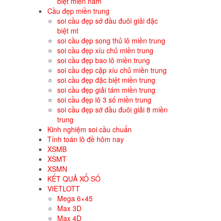
biệt miền nam
Cầu đẹp miền trung
soi cầu đẹp sớ đầu đuôi giải đặc
biệt mt
soi cầu đẹp song thủ lô miền trung
soi cầu đẹp xíu chủ miền trung
soi cầu đẹp bao lô miền trung
soi cầu đẹp cặp xíu chủ miền trung
soi cầu đẹp đặc biệt miền trung
soi cầu đẹp giải tám miền trung
soi cầu đẹp lô 3 số miền trung
soi cầu đẹp sớ đầu đuôi giải 8 miền
trung
Kinh nghiệm soi cầu chuẩn
Tính toán lô đề hôm nay
XSMB
XSMT
XSMN
KẾT QUẢ XỔ SỐ
VIETLOTT
Mega 6×45
Max 3D
Max 4D