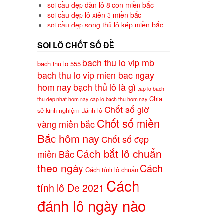
soi cầu đẹp dàn lô 8 con miền bắc
soi cầu đẹp lô xiên 3 miền bắc
soi cầu đẹp song thủ lô kép miền bắc
SOI LÔ CHỐT SỐ ĐỀ
bach thu lo vip mb
bach thu lo 555
bach thu lo vip mien bac ngay
hom nay
bạch thủ lô là gì
cap lo bach
Chia
thu dep nhat hom nay
cap lo bach thu hom nay
Chốt số giờ
sẻ kinh nghiệm đánh lô
Chốt số miền
vàng miền bắc
Bắc hôm nay
Chốt số đẹp
Cách bắt lô chuẩn
miền Bắc
theo ngày
Cách
Cách tính lô chuẩn
Cách
tính lô De 2021
đánh lô ngày nào