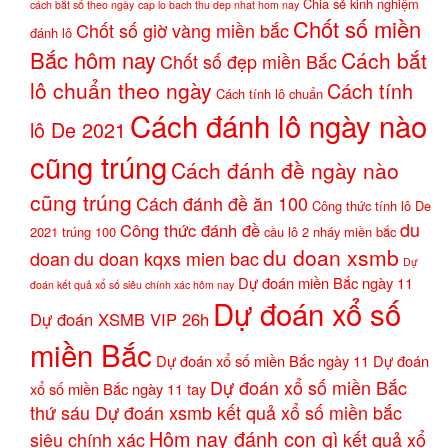
Chia sẻ kinh nghiệm
cách bắt số theo ngày
cap lo bach thu dep nhat hom nay
Chốt số miền
Chốt số giờ vàng miền bắc
đánh lô
Bắc hôm nay
Cách bắt
Chốt số đẹp miền Bắc
lô chuẩn theo ngày
Cách tính
Cách tính lô chuẩn
Cách đánh lô ngày nào
lô De 2021
cũng trúng
Cách đánh đề ngày nào
cũng trúng
Cách đánh đề ăn 100
Công thức tính lô De
du
Công thức đánh đề
2021 trúng 100
cầu lô 2 nháy miền bắc
du doan xsmb
doan
du doan kqxs mien bac
Dự
Dự đoán miền Bắc ngày 11
đoán kết quả xổ số siêu chính xác hôm nay
Dự đoán xổ số
Dự đoán XSMB VIP 26h
miền Bắc
Dự đoán xổ số miền Bắc ngày 11
Dự đoán
Dự đoán xổ số miền Bắc
xổ số miền Bắc ngày 11 tay
thứ sáu Dự đoán xsmb kết quả xổ số miền bắc
Hôm nay đánh con gì
siêu chính xác
kết quả xổ