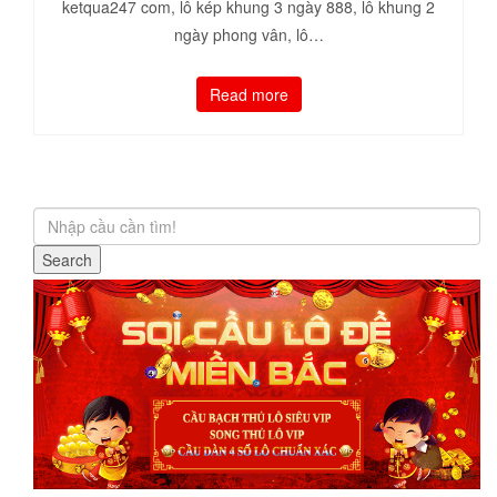
ketqua247 com, lô kép khung 3 ngày 888, lô khung 2
ngày phong vân, lô…
Read more
Search