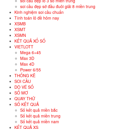
soi cầu đẹp lô 3 số miền trung
soi cầu đẹp sớ đầu đuôi giải 8 miền trung
Kinh nghiệm soi cầu chuẩn
Tính toán lô đề hôm nay
XSMB
XSMT
XSMN
KẾT QUẢ XỔ SỐ
VIETLOTT
Mega 6×45
Max 3D
Max 4D
Power 6/55
THỐNG KÊ
SOI CẦU
DÒ VÉ SỐ
SỔ MƠ
QUAY THỬ
SỐ KẾT QUẢ
Số kết quả miền bắc
Số kết quả miền trung
Số kết quả miền nam
KẾT QUẢ XS