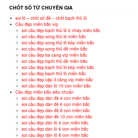
CHỐT SỐ TỪ CHUYÊN GIA
soi lô – chốt số đề – chốt bạch thủ lô
Cầu đẹp miền bắc víp
soi cầu đẹp bạch thủ lô 2 nháy miền bắc
soi cầu đẹp song thủ lô miền bắc
soi cầu đẹp song thủ lô kép miền bắc
soi cầu đẹp song thủ đề miền bắc
soi cầu đẹp ba càng víp miền bắc
soi cầu đẹp bạch thủ đề miền bắc
soi cầu đẹp bạch thủ lô kép miền bắc
soi cầu đẹp bạch thủ lô miền bắc
soi cầu đẹp cặp 3 càng víp miền bắc
soi cầu đẹp dàn lô 10 con miền bắc
Cầu đẹp miền bắc siêu chuẩn
soi cầu đẹp dàn đề 4 con miền bắc
soi cầu đẹp dàn đề 6 con miền bắc
soi cầu đẹp dàn đề 8 con miền bắc
soi cầu đẹp dàn đề 10 con miền bắc
soi cầu đẹp dàn lô 4 con miền bắc
soi cầu đẹp dàn lô 6 con miền bắc
soi cầu đẹp dàn lô 8 con miền bắc