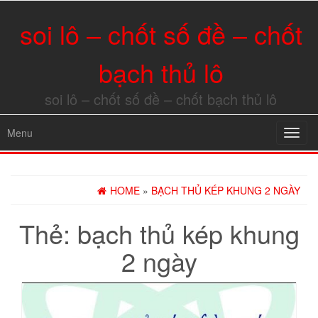
soi lô – chốt số đề – chốt
bạch thủ lô
soi lô – chốt số đề – chốt bạch thủ lô
Menu
Toggl
navig
HOME
»
BẠCH THỦ KÉP KHUNG 2 NGÀY
Thẻ:
bạch thủ kép khung
2 ngày