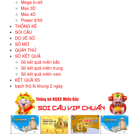
Mega 6×45
Max 3D
Max 4D
Power 6/55
THỐNG KÊ
SOI CẦU
DÒ VÉ SỐ
SỔ MƠ
QUAY THỬ
SỐ KẾT QUẢ
Số kết quả miền bắc
Số kết quả miền trung
Số kết quả miền nam
KẾT QUẢ XS
bạch thủ lô khung 2 ngày