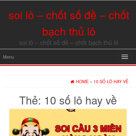
soi lô – chốt số đề – chốt
bạch thủ lô
soi lô – chốt số đề – chốt bạch thủ lô
Menu
Toggl
navig
HOME
»
10 SỐ LÔ HAY VỀ
Thẻ:
10 số lô hay về