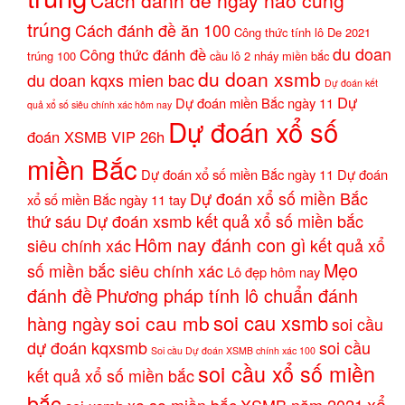
trúng
Cách đánh đề ăn 100
Công thức tính lô De 2021
du doan
Công thức đánh đề
trúng 100
cầu lô 2 nháy miền bắc
du doan xsmb
du doan kqxs mien bac
Dự đoán kết
Dự
Dự đoán miền Bắc ngày 11
quả xổ số siêu chính xác hôm nay
Dự đoán xổ số
đoán XSMB VIP 26h
miền Bắc
Dự đoán xổ số miền Bắc ngày 11
Dự đoán
Dự đoán xổ số miền Bắc
xổ số miền Bắc ngày 11 tay
thứ sáu Dự đoán xsmb kết quả xổ số miền bắc
Hôm nay đánh con gì
siêu chính xác
kết quả xổ
Mẹo
số miền bắc siêu chính xác
Lô đẹp hôm nay
đánh đề
Phương pháp tính lô chuẩn đánh
soi cau xsmb
soi cau mb
hàng ngày
soi cầu
dự đoán kqxsmb
soi cầu
Soi cầu Dự đoán XSMB chính xác 100
soi cầu xổ số miền
kết quả xổ số miền bắc
bắc
xổ
xo so miền bắc
XSMB năm 2021