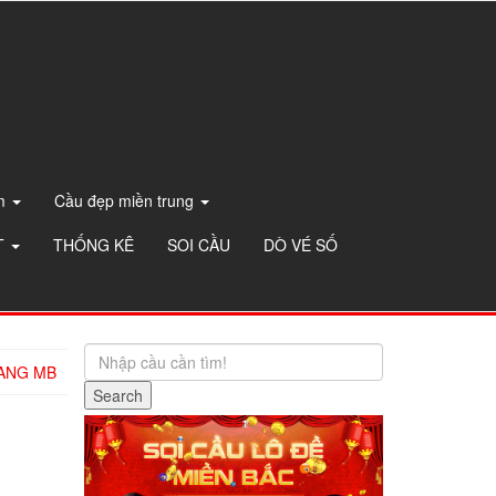
am
Cầu đẹp miền trung
T
THỐNG KÊ
SOI CẦU
DÒ VÉ SỐ
ANG MB
Search