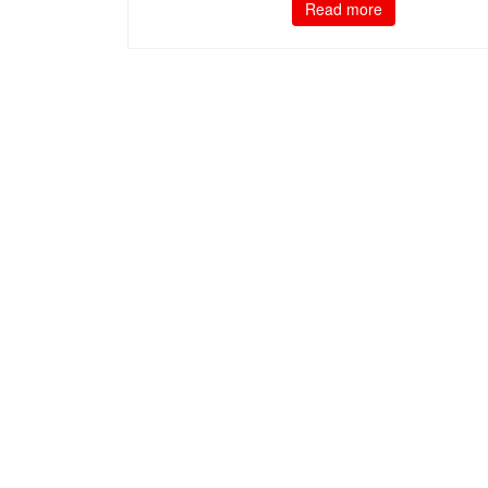
Read more