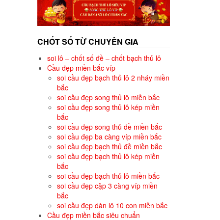
CHỐT SỐ TỪ CHUYÊN GIA
soi lô – chốt số đề – chốt bạch thủ lô
Cầu đẹp miền bắc víp
soi cầu đẹp bạch thủ lô 2 nháy miền
bắc
soi cầu đẹp song thủ lô miền bắc
soi cầu đẹp song thủ lô kép miền
bắc
soi cầu đẹp song thủ đề miền bắc
soi cầu đẹp ba càng víp miền bắc
soi cầu đẹp bạch thủ đề miền bắc
soi cầu đẹp bạch thủ lô kép miền
bắc
soi cầu đẹp bạch thủ lô miền bắc
soi cầu đẹp cặp 3 càng víp miền
bắc
soi cầu đẹp dàn lô 10 con miền bắc
Cầu đẹp miền bắc siêu chuẩn