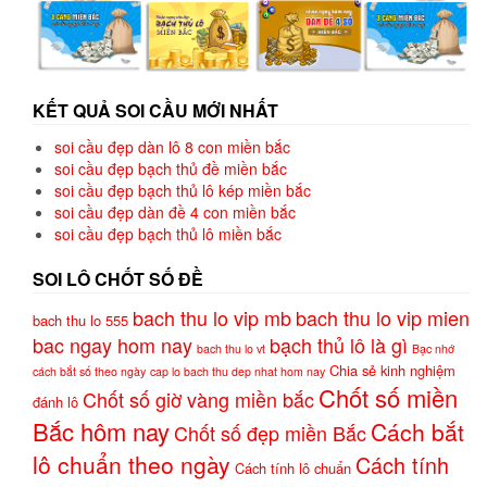
KẾT QUẢ SOI CẦU MỚI NHẤT
soi cầu đẹp dàn lô 8 con miền bắc
soi cầu đẹp bạch thủ đề miền bắc
soi cầu đẹp bạch thủ lô kép miền bắc
soi cầu đẹp dàn đề 4 con miền bắc
soi cầu đẹp bạch thủ lô miền bắc
SOI LÔ CHỐT SỐ ĐỀ
bach thu lo vip mb
bach thu lo vip mien
bach thu lo 555
bac ngay hom nay
bạch thủ lô là gì
bach thu lo vt
Bạc nhớ
Chia sẻ kinh nghiệm
cách bắt số theo ngày
cap lo bach thu dep nhat hom nay
Chốt số miền
Chốt số giờ vàng miền bắc
đánh lô
Bắc hôm nay
Cách bắt
Chốt số đẹp miền Bắc
lô chuẩn theo ngày
Cách tính
Cách tính lô chuẩn