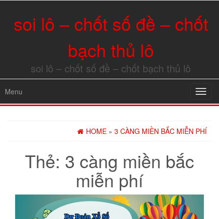
soi lô – chốt số đề – chốt
bạch thủ lô
soi lô – chốt số đề – chốt bạch thủ lô
Menu
Toggl
navig
HOME
»
3 CÀNG MIỀN BẮC MIỄN PHÍ
Thẻ:
3 càng miền bắc
miễn phí