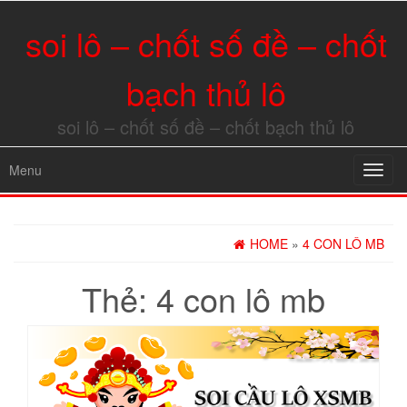
soi lô – chốt số đề – chốt
bạch thủ lô
soi lô – chốt số đề – chốt bạch thủ lô
Menu
Toggl
navig
HOME
»
4 CON LÔ MB
Thẻ:
4 con lô mb