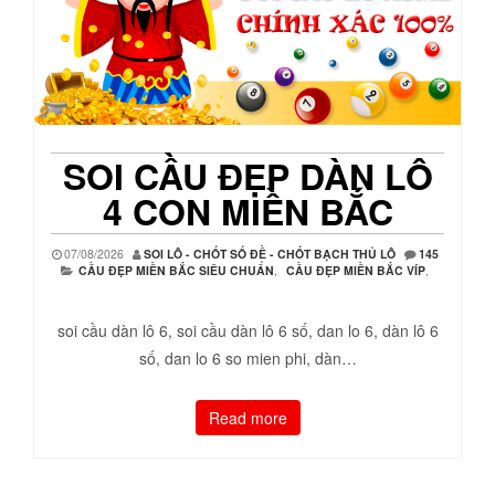
SOI CẦU ĐẸP DÀN LÔ
4 CON MIỀN BẮC
07/08/2026
SOI LÔ - CHỐT SỐ ĐỀ - CHỐT BẠCH THỦ LÔ
145
CẦU ĐẸP MIỀN BẮC SIÊU CHUẨN
,
CẦU ĐẸP MIỀN BẮC VÍP
,
soi cầu dàn lô 6, soi cầu dàn lô 6 số, dan lo 6, dàn lô 6
số, dan lo 6 so mien phi, dàn…
Read more