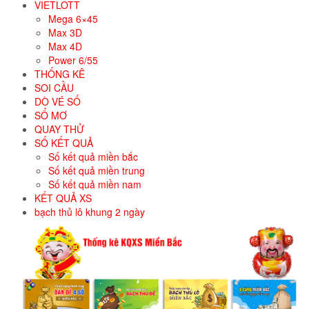
VIETLOTT
Mega 6×45
Max 3D
Max 4D
Power 6/55
THỐNG KÊ
SOI CẦU
DÒ VÉ SỐ
SỔ MƠ
QUAY THỬ
SỐ KẾT QUẢ
Số kết quả miền bắc
Số kết quả miền trung
Số kết quả miền nam
KẾT QUẢ XS
bạch thủ lô khung 2 ngày