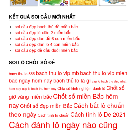
KẾT QUẢ SOI CẦU MỚI NHẤT
soi cầu đẹp bạch thủ đề miền bắc
soi cầu đẹp lô xiên 2 miền bắc
soi cầu đẹp dàn đề 6 con miền bắc
soi cầu đẹp dàn lô 4 con miền bắc
soi cầu đẹp đề đầu đuôi miền bắc
SOI LÔ CHỐT SỐ ĐỀ
bach thu lo vip mb
bach thu lo vip mien
bach thu lo 555
bac ngay hom nay
bạch thủ lô là gì
cap lo bach thu dep nhat
Chốt số
Chia sẻ kinh nghiệm đánh lô
hom nay
cap lo bach thu hom nay
Chốt số miền Bắc hôm
giờ vàng miền bắc
nay
Cách bắt lô chuẩn
Chốt số đẹp miền Bắc
theo ngày
Cách tính lô De 2021
Cách tính lô chuẩn
Cách đánh lô ngày nào cũng