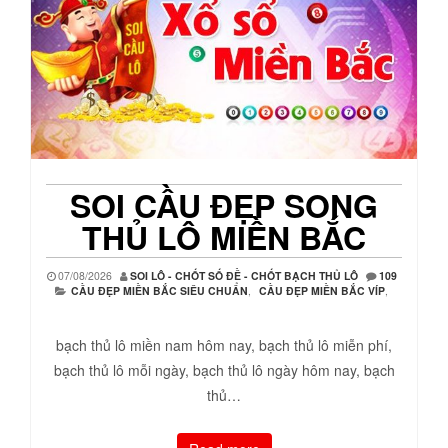
SOI CẦU ĐẸP SONG
THỦ LÔ MIỀN BẮC
07/08/2026
SOI LÔ - CHỐT SỐ ĐỀ - CHỐT BẠCH THỦ LÔ
109
CẦU ĐẸP MIỀN BẮC SIÊU CHUẨN
,
CẦU ĐẸP MIỀN BẮC VÍP
,
bạch thủ lô miền nam hôm nay, bạch thủ lô miễn phí,
bạch thủ lô mỗi ngày, bạch thủ lô ngày hôm nay, bạch
thủ…