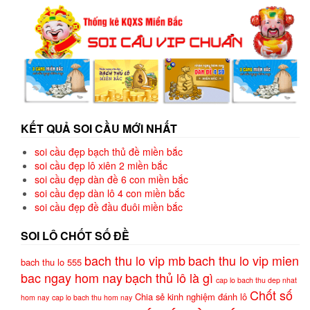
KẾT QUẢ SOI CẦU MỚI NHẤT
soi cầu đẹp bạch thủ đề miền bắc
soi cầu đẹp lô xiên 2 miền bắc
soi cầu đẹp dàn đề 6 con miền bắc
soi cầu đẹp dàn lô 4 con miền bắc
soi cầu đẹp đề đầu đuôi miền bắc
SOI LÔ CHỐT SỐ ĐỀ
bach thu lo vip mb
bach thu lo vip mien
bach thu lo 555
bac ngay hom nay
bạch thủ lô là gì
cap lo bach thu dep nhat
Chốt số
Chia sẻ kinh nghiệm đánh lô
hom nay
cap lo bach thu hom nay