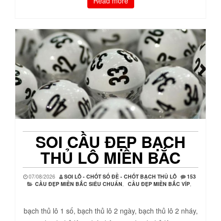
Read more
SOI CẦU ĐẸP BẠCH
THỦ LÔ MIỀN BẮC
07/08/2026
SOI LÔ - CHỐT SỐ ĐỀ - CHỐT BẠCH THỦ LÔ
153
CẦU ĐẸP MIỀN BẮC SIÊU CHUẨN
,
CẦU ĐẸP MIỀN BẮC VÍP
,
bạch thủ lô 1 số, bạch thủ lô 2 ngày, bạch thủ lô 2 nháy,