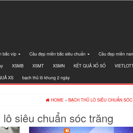
n bắc víp
Cầu đẹp miền bắc siêu chuẩn
Cầu đẹp miền n
ay
XSMB
XSMT
XSMN
KẾT QUẢ XỔ SỐ
VIETLOT
QUẢ XS
bạch thủ lô khung 2 ngày
HOME
»
BẠCH THỦ LÔ SIÊU CHUẨN SÓ
 lô siêu chuẩn sóc trăng