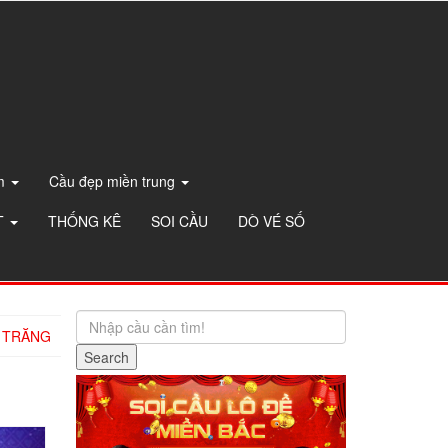
am
Cầu đẹp miền trung
T
THỐNG KÊ
SOI CẦU
DÒ VÉ SỐ
C TRĂNG
Search