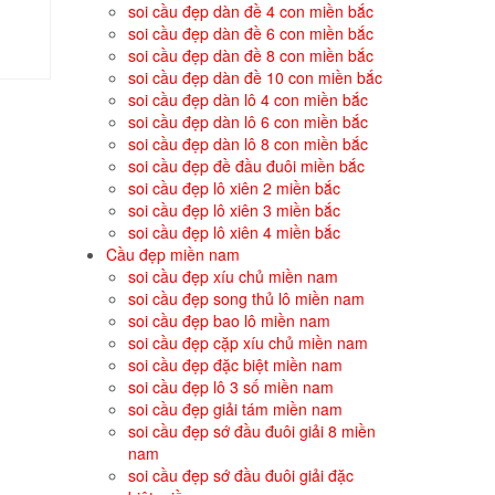
soi cầu đẹp dàn đề 4 con miền bắc
soi cầu đẹp dàn đề 6 con miền bắc
soi cầu đẹp dàn đề 8 con miền bắc
soi cầu đẹp dàn đề 10 con miền bắc
soi cầu đẹp dàn lô 4 con miền bắc
soi cầu đẹp dàn lô 6 con miền bắc
soi cầu đẹp dàn lô 8 con miền bắc
soi cầu đẹp đề đầu đuôi miền bắc
soi cầu đẹp lô xiên 2 miền bắc
soi cầu đẹp lô xiên 3 miền bắc
soi cầu đẹp lô xiên 4 miền bắc
Cầu đẹp miền nam
soi cầu đẹp xíu chủ miền nam
soi cầu đẹp song thủ lô miền nam
soi cầu đẹp bao lô miền nam
soi cầu đẹp cặp xíu chủ miền nam
soi cầu đẹp đặc biệt miền nam
soi cầu đẹp lô 3 số miền nam
soi cầu đẹp giải tám miền nam
soi cầu đẹp sớ đầu đuôi giải 8 miền
nam
soi cầu đẹp sớ đầu đuôi giải đặc