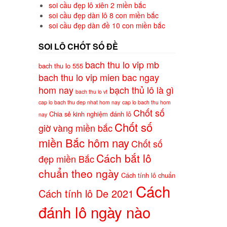
soi cầu đẹp lô xiên 2 miền bắc
soi cầu đẹp dàn lô 8 con miền bắc
soi cầu đẹp dàn đề 10 con miền bắc
SOI LÔ CHỐT SỐ ĐỀ
bach thu lo vip mb
bach thu lo 555
bach thu lo vip mien bac ngay
hom nay
bạch thủ lô là gì
bach thu lo vt
cap lo bach thu dep nhat hom nay
cap lo bach thu hom
Chốt số
Chia sẻ kinh nghiệm đánh lô
nay
Chốt số
giờ vàng miền bắc
miền Bắc hôm nay
Chốt số
Cách bắt lô
đẹp miền Bắc
chuẩn theo ngày
Cách tính lô chuẩn
Cách
Cách tính lô De 2021
đánh lô ngày nào