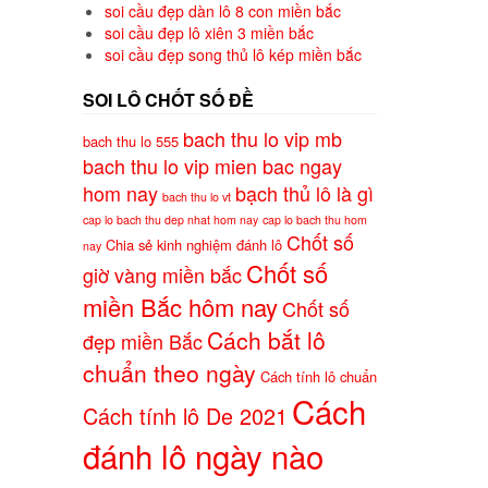
soi cầu đẹp dàn lô 8 con miền bắc
soi cầu đẹp lô xiên 3 miền bắc
soi cầu đẹp song thủ lô kép miền bắc
SOI LÔ CHỐT SỐ ĐỀ
bach thu lo vip mb
bach thu lo 555
bach thu lo vip mien bac ngay
hom nay
bạch thủ lô là gì
bach thu lo vt
cap lo bach thu dep nhat hom nay
cap lo bach thu hom
Chốt số
Chia sẻ kinh nghiệm đánh lô
nay
Chốt số
giờ vàng miền bắc
miền Bắc hôm nay
Chốt số
Cách bắt lô
đẹp miền Bắc
chuẩn theo ngày
Cách tính lô chuẩn
Cách
Cách tính lô De 2021
đánh lô ngày nào