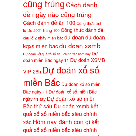
cũng trúng
Cách đánh
đề ngày nào cũng trúng
Cách đánh đề ăn 100
Công thức tính
Công thức đánh đề
lô De 2021 trúng 100
du doan
du doan
cầu lô 2 nháy miền bắc
du doan xsmb
kqxs mien bac
Dự
Dự đoán kết quả xổ số siêu chính xác hôm nay
Dự đoán XSMB
đoán miền Bắc ngày 11
Dự đoán xổ số
VIP 26h
miền Bắc
Dự đoán xổ số miền
Bắc ngày 11
Dự đoán xổ số miền Bắc
Dự đoán xổ số miền
ngày 11 tay
Bắc thứ sáu Dự đoán xsmb kết
quả xổ số miền bắc siêu chính
Hôm nay đánh con gì
xác
kết
quả xổ số miền bắc siêu chính