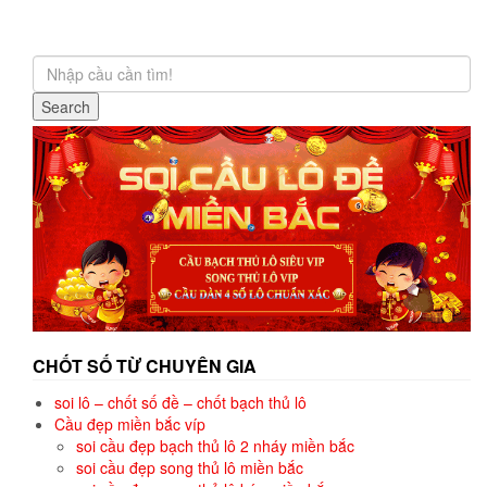
Search
CHỐT SỐ TỪ CHUYÊN GIA
soi lô – chốt số đề – chốt bạch thủ lô
Cầu đẹp miền bắc víp
soi cầu đẹp bạch thủ lô 2 nháy miền bắc
soi cầu đẹp song thủ lô miền bắc