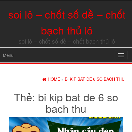
soi lô – chốt số đề – chốt
bạch thủ lô
soi lô – chốt số đề – chốt bạch thủ lô
Menu
Toggl
navig
HOME
»
BI KIP BAT DE 6 SO BACH THU
Thẻ:
bi kip bat de 6 so
bach thu