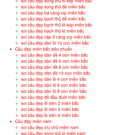
soi cầu đẹp song thủ lô kép miền bắc
soi cầu đẹp song thủ đề miền bắc
soi cầu đẹp ba càng víp miền bắc
soi cầu đẹp bạch thủ đề miền bắc
soi cầu đẹp bạch thủ lô kép miền bắc
soi cầu đẹp bạch thủ lô miền bắc
soi cầu đẹp cặp 3 càng víp miền bắc
soi cầu đẹp dàn lô 10 con miền bắc
Cầu đẹp miền bắc siêu chuẩn
soi cầu đẹp dàn đề 4 con miền bắc
soi cầu đẹp dàn đề 6 con miền bắc
soi cầu đẹp dàn đề 8 con miền bắc
soi cầu đẹp dàn đề 10 con miền bắc
soi cầu đẹp dàn lô 4 con miền bắc
soi cầu đẹp dàn lô 6 con miền bắc
soi cầu đẹp dàn lô 8 con miền bắc
soi cầu đẹp đề đầu đuôi miền bắc
soi cầu đẹp lô xiên 2 miền bắc
soi cầu đẹp lô xiên 3 miền bắc
soi cầu đẹp lô xiên 4 miền bắc
Cầu đẹp miền nam
soi cầu đẹp xíu chủ miền nam
soi cầu đẹp song thủ lô miền nam