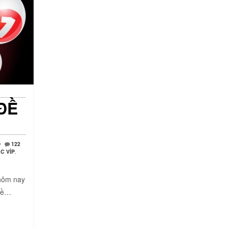
ĐỀ
Ô
122
C VÍP
,
 hôm nay
 đề…