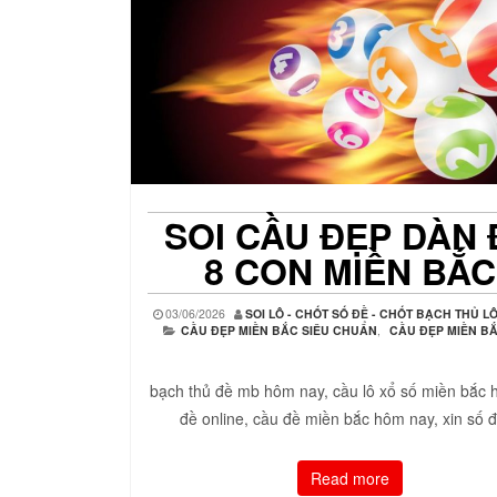
SOI CẦU ĐẸP DÀN 
8 CON MIỀN BẮC
03/06/2026
SOI LÔ - CHỐT SỐ ĐỀ - CHỐT BẠCH THỦ L
CẦU ĐẸP MIỀN BẮC SIÊU CHUẨN
,
CẦU ĐẸP MIỀN BẮ
bạch thủ đề mb hôm nay, cầu lô xổ số miền bắc
đề online, cầu đề miền bắc hôm nay, xin số
Read more