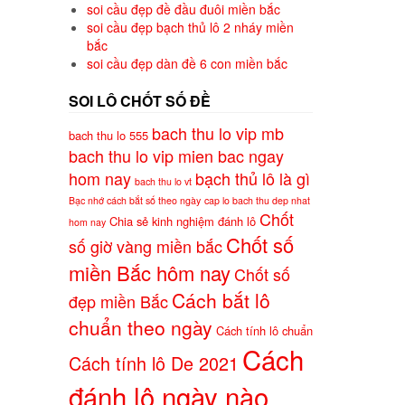
soi cầu đẹp đề đầu đuôi miền bắc
soi cầu đẹp bạch thủ lô 2 nháy miền
bắc
soi cầu đẹp dàn đề 6 con miền bắc
SOI LÔ CHỐT SỐ ĐỀ
bach thu lo vip mb
bach thu lo 555
bach thu lo vip mien bac ngay
hom nay
bạch thủ lô là gì
bach thu lo vt
Bạc nhớ cách bắt số theo ngày
cap lo bach thu dep nhat
Chốt
Chia sẻ kinh nghiệm đánh lô
hom nay
Chốt số
số giờ vàng miền bắc
miền Bắc hôm nay
Chốt số
Cách bắt lô
đẹp miền Bắc
chuẩn theo ngày
Cách tính lô chuẩn
Cách
Cách tính lô De 2021
đánh lô ngày nào