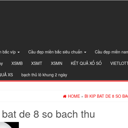
n bắc víp
Cầu đẹp miền bắc siêu chuẩn
Cầu đẹp miền n
ay
XSMB
XSMT
XSMN
KẾT QUẢ XỔ SỐ
VIETLOT
QUẢ XS
bạch thủ lô khung 2 ngày
HOME
»
BI KIP BAT DE 8 SO B
p bat de 8 so bach thu