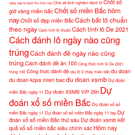
Chốt số
Chia sẻ kinh nghiệm đánh lô
ngày
cap lo bach thu hom nay
Chốt số miền Bắc hôm
giờ vàng miền bắc
nay
Cách bắt lô chuẩn
Chốt số đẹp miền Bắc
theo ngày
Cách tính lô De 2021
Cách tính lô chuẩn
Cách đánh lô ngày nào cũng
trúng
Cách đánh đề ngày nào cũng
trúng
Cách đánh đề ăn 100
Công thức tính lô De 2021
du doan
Công thức đánh đề
trúng 100
cầu lô 2 nháy miền bắc
du doan xsmb
du doan kqxs mien bac
Dự đoán
Dự
Dự đoán XSMB VIP 26h
miền Bắc ngày 11
đoán xổ số miền Bắc
Dự đoán xổ số
Dự
miền Bắc ngày 11
Dự đoán xổ số miền Bắc ngày 11 tay
đoán xổ số miền Bắc thứ sáu Dự đoán xsmb kết
Hôm nay
quả xổ số miền bắc siêu chính xác