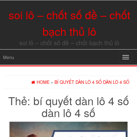
soi lô – chốt số đề – chốt
bạch thủ lô
soi lô – chốt số đề – chốt bạch thủ lô
Menu
Toggl
navig
HOME
»
BÍ QUYẾT DÀN LÔ 4 SỐ DÀN LÔ 4 SỐ
Thẻ:
bí quyết dàn lô 4 số
dàn lô 4 số