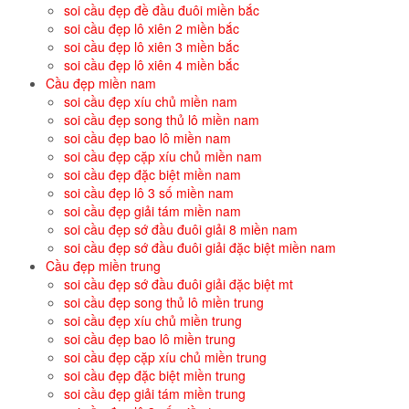
soi cầu đẹp đề đầu đuôi miền bắc
soi cầu đẹp lô xiên 2 miền bắc
soi cầu đẹp lô xiên 3 miền bắc
soi cầu đẹp lô xiên 4 miền bắc
Cầu đẹp miền nam
soi cầu đẹp xíu chủ miền nam
soi cầu đẹp song thủ lô miền nam
soi cầu đẹp bao lô miền nam
soi cầu đẹp cặp xíu chủ miền nam
soi cầu đẹp đặc biệt miền nam
soi cầu đẹp lô 3 số miền nam
soi cầu đẹp giải tám miền nam
soi cầu đẹp sớ đầu đuôi giải 8 miền nam
soi cầu đẹp sớ đầu đuôi giải đặc biệt miền nam
Cầu đẹp miền trung
soi cầu đẹp sớ đầu đuôi giải đặc biệt mt
soi cầu đẹp song thủ lô miền trung
soi cầu đẹp xíu chủ miền trung
soi cầu đẹp bao lô miền trung
soi cầu đẹp cặp xíu chủ miền trung
soi cầu đẹp đặc biệt miền trung
soi cầu đẹp giải tám miền trung