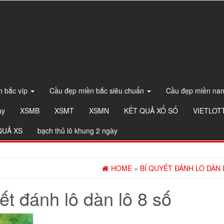
n bắc víp
Cầu đẹp miền bắc siêu chuẩn
Cầu đẹp miền n
ay
XSMB
XSMT
XSMN
KẾT QUẢ XỔ SỐ
VIETLOT
QUẢ XS
bạch thủ lô khung 2 ngày
HOME
»
BÍ QUYẾT ĐÁNH LÔ DÀN 
ết đánh lô dàn lô 8 số