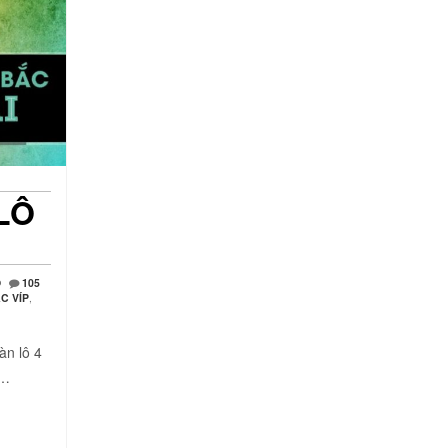
LÔ
Ô
105
C VÍP
,
àn lô 4
n…