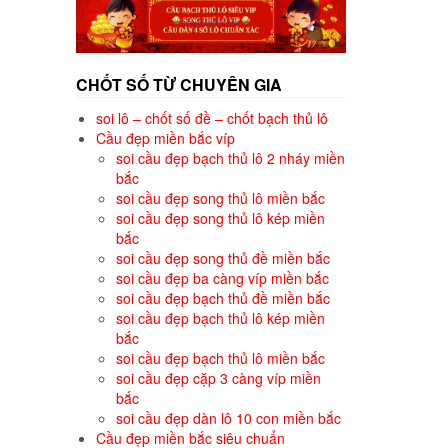
CHỐT SỐ TỪ CHUYÊN GIA
soi lô – chốt số đề – chốt bạch thủ lô
Cầu đẹp miền bắc víp
soi cầu đẹp bạch thủ lô 2 nháy miền
bắc
soi cầu đẹp song thủ lô miền bắc
soi cầu đẹp song thủ lô kép miền
bắc
soi cầu đẹp song thủ đề miền bắc
soi cầu đẹp ba càng víp miền bắc
soi cầu đẹp bạch thủ đề miền bắc
soi cầu đẹp bạch thủ lô kép miền
bắc
soi cầu đẹp bạch thủ lô miền bắc
soi cầu đẹp cặp 3 càng víp miền
bắc
soi cầu đẹp dàn lô 10 con miền bắc
Cầu đẹp miền bắc siêu chuẩn