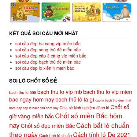
KẾT QUẢ SOI CẦU MỚI NHẤT
soi cầu đẹp ba càng víp miền bắc
soi cầu đẹp song thủ đề miền bắc
soi cầu đẹp cặp 3 càng víp miền bắc
soi cầu đẹp bạch thủ đề miền bắc
soi cầu đẹp lô xiên 4 miền bắc
SOI LÔ CHỐT SỐ ĐỀ
bach thu lo vip mb
bach thu lo vip mien
bach thu lo 555
bac ngay hom nay
bạch thủ lô là gì
cap lo bach thu dep nhat
Chốt số
Chia sẻ kinh nghiệm đánh lô
hom nay
cap lo bach thu hom nay
Chốt số miền Bắc hôm
giờ vàng miền bắc
nay
Cách bắt lô chuẩn
Chốt số đẹp miền Bắc
theo ngày
Cách tính lô De 2021
Cách tính lô chuẩn