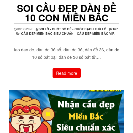
SOI CẦU ĐẸP DÀN ĐỀ
10 CON MIỀN BẮC
08/08/2026
SOI LÔ - CHỐT SỐ ĐỀ - CHỐT BẠCH THỦ LÔ
167
CẦU ĐẸP MIỀN BẮC SIÊU CHUẨN
,
CẦU ĐẸP MIỀN BẮC VÍP
,
tao dan de, dàn de 36 số, dàn de 36, dàn đề 36, dàn de
10 số bất bại, dàn de 36 số bất tử,…
Read more