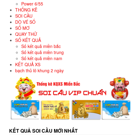
Power 6/55
THỐNG KÊ
SOI CẦU
DÒ VÉ SỐ
SỔ MƠ
QUAY THỬ
SỐ KẾT QUẢ
Số kết quả miền bắc
Số kết quả miền trung
Số kết quả miền nam
KẾT QUẢ XS
bạch thủ lô khung 2 ngày
KẾT QUẢ SOI CẦU MỚI NHẤT