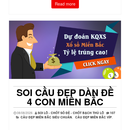
Read more
SOI CẦU ĐẸP DÀN ĐỀ
4 CON MIỀN BẮC
08/08/2026
SOI LÔ - CHỐT SỐ ĐỀ - CHỐT BẠCH THỦ LÔ
107
CẦU ĐẸP MIỀN BẮC SIÊU CHUẨN
,
CẦU ĐẸP MIỀN BẮC VÍP
,