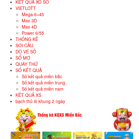
KẾT QUẢ XỔ SỐ
VIETLOTT
Mega 6×45
Max 3D
Max 4D
Power 6/55
THỐNG KÊ
SOI CẦU
DÒ VÉ SỐ
SỔ MƠ
QUAY THỬ
SỐ KẾT QUẢ
Số kết quả miền bắc
Số kết quả miền trung
Số kết quả miền nam
KẾT QUẢ XS
bạch thủ lô khung 2 ngày