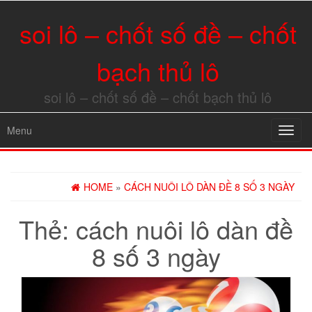
soi lô – chốt số đề – chốt
bạch thủ lô
soi lô – chốt số đề – chốt bạch thủ lô
Menu
Toggl
navig
HOME
»
CÁCH NUÔI LÔ DÀN ĐỀ 8 SỐ 3 NGÀY
Thẻ:
cách nuôi lô dàn đề
8 số 3 ngày