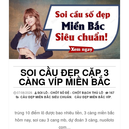
SOI CẦU ĐẸP CẶP 3
CÀNG VÍP MIỀN BẮC
07/08/2026
SOI LÔ - CHỐT SỐ ĐỀ - CHỐT BẠCH THỦ LÔ
167
CẦU ĐẸP MIỀN BẮC SIÊU CHUẨN
,
CẦU ĐẸP MIỀN BẮC VÍP
,
trúng 10 điểm lô được bao nhiêu tiền, 3 càng miền bắc
hôm nay, soi cau 3 cang mb, dự đoán 3 càng, nuoiloto
com…