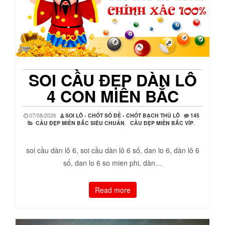
SOI CẦU ĐẸP DÀN LÔ
4 CON MIỀN BẮC
07/08/2026
SOI LÔ - CHỐT SỐ ĐỀ - CHỐT BẠCH THỦ LÔ
145
CẦU ĐẸP MIỀN BẮC SIÊU CHUẨN
,
CẦU ĐẸP MIỀN BẮC VÍP
,
soi cầu dàn lô 6, soi cầu dàn lô 6 số, dan lo 6, dàn lô 6
số, dan lo 6 so mien phi, dàn…
Read more