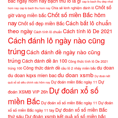
bac ngay hom nay
bạch thủ lô là gì
cap lo bach thu dep nhat
Chốt số
Chia sẻ kinh nghiệm đánh lô
hom nay
cap lo bach thu hom nay
Chốt số miền Bắc hôm
giờ vàng miền bắc
nay
Cách bắt lô chuẩn
Chốt số đẹp miền Bắc
theo ngày
Cách tính lô De 2021
Cách tính lô chuẩn
Cách đánh lô ngày nào cũng
trúng
Cách đánh đề ngày nào cũng
trúng
Cách đánh đề ăn 100
Công thức tính lô De 2021
du doan
Công thức đánh đề
trúng 100
cầu lô 2 nháy miền bắc
du doan xsmb
du doan kqxs mien bac
Dự đoán kết
Dự
Dự đoán miền Bắc ngày 11
quả xổ số siêu chính xác hôm nay
Dự đoán xổ số
đoán XSMB VIP 26h
miền Bắc
Dự đoán xổ số miền Bắc ngày 11
Dự đoán
Dự đoán xổ số miền Bắc
xổ số miền Bắc ngày 11 tay
thứ sáu Dự đoán xsmb kết quả xổ số miền bắc