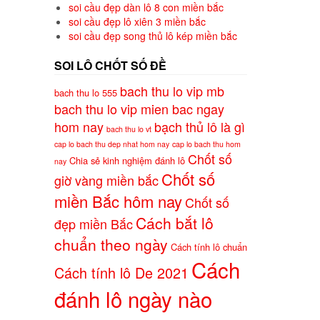
soi cầu đẹp dàn lô 8 con miền bắc
soi cầu đẹp lô xiên 3 miền bắc
soi cầu đẹp song thủ lô kép miền bắc
SOI LÔ CHỐT SỐ ĐỀ
bach thu lo vip mb
bach thu lo 555
bach thu lo vip mien bac ngay
hom nay
bạch thủ lô là gì
bach thu lo vt
cap lo bach thu dep nhat hom nay
cap lo bach thu hom
Chốt số
Chia sẻ kinh nghiệm đánh lô
nay
Chốt số
giờ vàng miền bắc
miền Bắc hôm nay
Chốt số
Cách bắt lô
đẹp miền Bắc
chuẩn theo ngày
Cách tính lô chuẩn
Cách
Cách tính lô De 2021
đánh lô ngày nào