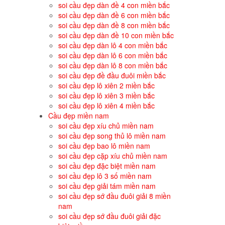
soi cầu đẹp dàn đề 4 con miền bắc
soi cầu đẹp dàn đề 6 con miền bắc
soi cầu đẹp dàn đề 8 con miền bắc
soi cầu đẹp dàn đề 10 con miền bắc
soi cầu đẹp dàn lô 4 con miền bắc
soi cầu đẹp dàn lô 6 con miền bắc
soi cầu đẹp dàn lô 8 con miền bắc
soi cầu đẹp đề đầu đuôi miền bắc
soi cầu đẹp lô xiên 2 miền bắc
soi cầu đẹp lô xiên 3 miền bắc
soi cầu đẹp lô xiên 4 miền bắc
Cầu đẹp miền nam
soi cầu đẹp xíu chủ miền nam
soi cầu đẹp song thủ lô miền nam
soi cầu đẹp bao lô miền nam
soi cầu đẹp cặp xíu chủ miền nam
soi cầu đẹp đặc biệt miền nam
soi cầu đẹp lô 3 số miền nam
soi cầu đẹp giải tám miền nam
soi cầu đẹp sớ đầu đuôi giải 8 miền
nam
soi cầu đẹp sớ đầu đuôi giải đặc