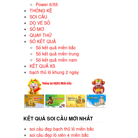
Power 6/55
THỐNG KÊ
SOI CẦU
DÒ VÉ SỐ
SỔ MƠ
QUAY THỬ
SỐ KẾT QUẢ
Số kết quả miền bắc
Số kết quả miền trung
Số kết quả miền nam
KẾT QUẢ XS
bạch thủ lô khung 2 ngày
KẾT QUẢ SOI CẦU MỚI NHẤT
soi cầu đẹp bạch thủ lô miền bắc
soi cầu đẹp lô xiên 4 miền bắc