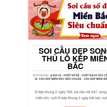
SOI CẦU ĐẸP SO
THỦ LÔ KÉP MIỀ
BẮC
05/06/2026
SOI LÔ - CHỐT SỐ ĐỀ - CHỐT BẠCH THỦ L
CẦU ĐẸP MIỀN BẮC SIÊU CHUẨN
,
CẦU ĐẸP MIỀN BẮ
lô kép khung 2 ngày 799, soi cầu mb 247, song 
miễn phí, nuôi lô kép khung 3 ngày bất bại, nu