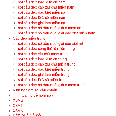
soi cầu đẹp bao lô miền nam
soi cầu đẹp cặp xíu chủ miền nam
soi cầu đẹp đặc biệt miền nam
soi cầu đẹp lô 3 số miền nam
soi cầu đẹp giải tám miền nam
soi cầu đẹp sớ đầu đuôi giải 8 miền nam
soi cầu đẹp sớ đầu đuôi giải đặc biệt miền nam
Cầu đẹp miền trung
soi cầu đẹp sớ đầu đuôi giải đặc biệt mt
soi cầu đẹp song thủ lô miền trung
soi cầu đẹp xíu chủ miền trung
soi cầu đẹp bao lô miền trung
soi cầu đẹp cặp xíu chủ miền trung
soi cầu đẹp đặc biệt miền trung
soi cầu đẹp giải tám miền trung
soi cầu đẹp lô 3 số miền trung
soi cầu đẹp sớ đầu đuôi giải 8 miền trung
Kinh nghiệm soi cầu chuẩn
Tính toán lô đề hôm nay
XSMB
XSMT
XSMN
KẾT QUẢ XỔ SỐ