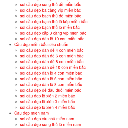
soi cầu đẹp song thủ đề miền bắc
soi cầu đẹp ba càng víp miền bắc
soi cầu đẹp bạch thủ đề miền bắc
soi cầu đẹp bạch thủ lô kép miền bắc
soi cầu đẹp bạch thủ lô miền bắc
soi cầu đẹp cặp 3 càng víp miền bắc
soi cầu đẹp dàn lô 10 con miền bắc
Cầu đẹp miền bắc siêu chuẩn
soi cầu đẹp dàn đề 4 con miền bắc
soi cầu đẹp dàn đề 6 con miền bắc
soi cầu đẹp dàn đề 8 con miền bắc
soi cầu đẹp dàn đề 10 con miền bắc
soi cầu đẹp dàn lô 4 con miền bắc
soi cầu đẹp dàn lô 6 con miền bắc
soi cầu đẹp dàn lô 8 con miền bắc
soi cầu đẹp đề đầu đuôi miền bắc
soi cầu đẹp lô xiên 2 miền bắc
soi cầu đẹp lô xiên 3 miền bắc
soi cầu đẹp lô xiên 4 miền bắc
Cầu đẹp miền nam
soi cầu đẹp xíu chủ miền nam
soi cầu đẹp song thủ lô miền nam