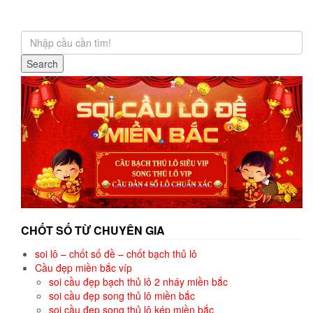
Search
CHỐT SỐ TỪ CHUYÊN GIA
soi lô – chốt số đề – chốt bạch thủ lô
Cầu đẹp miền bắc víp
soi cầu đẹp bạch thủ lô 2 nháy miền bắc
soi cầu đẹp song thủ lô miền bắc
soi cầu đẹp song thủ lô kép miền bắc