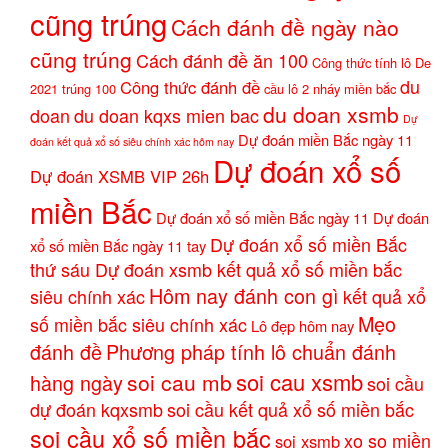
cũng trúng
Cách đánh đề ngày nào
cũng trúng
Cách đánh đề ăn 100
Công thức tính lô De
du
Công thức đánh đề
2021 trúng 100
cầu lô 2 nháy miền bắc
du doan xsmb
doan
du doan kqxs mien bac
Dự
Dự đoán miền Bắc ngày 11
đoán kết quả xổ số siêu chính xác hôm nay
Dự đoán xổ số
Dự đoán XSMB VIP 26h
miền Bắc
Dự đoán xổ số miền Bắc ngày 11
Dự đoán
Dự đoán xổ số miền Bắc
xổ số miền Bắc ngày 11 tay
thứ sáu Dự đoán xsmb kết quả xổ số miền bắc
Hôm nay đánh con gì
siêu chính xác
kết quả xổ
Mẹo
số miền bắc siêu chính xác
Lô đẹp hôm nay
đánh đề
Phương pháp tính lô chuẩn đánh
soi cau xsmb
soi cau mb
hàng ngày
soi cầu
dự đoán kqxsmb
soi cầu kết quả xổ số miền bắc
soi cầu xổ số miền bắc
xo so miền
soi xsmb