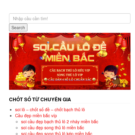
Search
CHỐT SỐ TỪ CHUYÊN GIA
soi lô – chốt số đề – chốt bạch thủ lô
Cầu đẹp miền bắc víp
soi cầu đẹp bạch thủ lô 2 nháy miền bắc
soi cầu đẹp song thủ lô miền bắc
soi cầu đẹp song thủ lô kép miền bắc