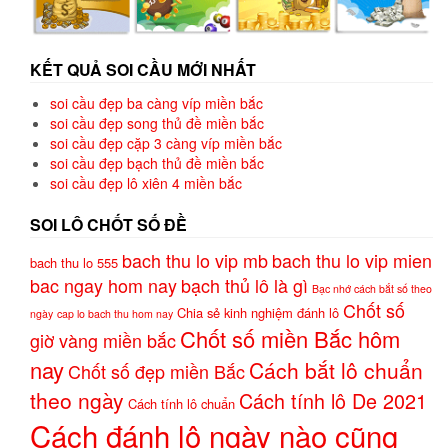
KẾT QUẢ SOI CẦU MỚI NHẤT
soi cầu đẹp ba càng víp miền bắc
soi cầu đẹp song thủ đề miền bắc
soi cầu đẹp cặp 3 càng víp miền bắc
soi cầu đẹp bạch thủ đề miền bắc
soi cầu đẹp lô xiên 4 miền bắc
SOI LÔ CHỐT SỐ ĐỀ
bach thu lo vip mb
bach thu lo vip mien
bach thu lo 555
bac ngay hom nay
bạch thủ lô là gì
Bạc nhớ cách bắt số theo
Chốt số
Chia sẻ kinh nghiệm đánh lô
ngày
cap lo bach thu hom nay
Chốt số miền Bắc hôm
giờ vàng miền bắc
nay
Cách bắt lô chuẩn
Chốt số đẹp miền Bắc
theo ngày
Cách tính lô De 2021
Cách tính lô chuẩn
Cách đánh lô ngày nào cũng