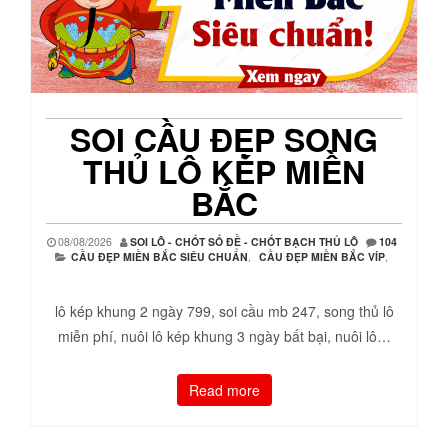
SOI CẦU ĐẸP SONG
THỦ LÔ KÉP MIỀN
BẮC
08/08/2026
SOI LÔ - CHỐT SỐ ĐỀ - CHỐT BẠCH THỦ LÔ
104
CẦU ĐẸP MIỀN BẮC SIÊU CHUẨN
,
CẦU ĐẸP MIỀN BẮC VÍP
,
lô kép khung 2 ngày 799, soi cầu mb 247, song thủ lô
miễn phí, nuôi lô kép khung 3 ngày bất bại, nuôi lô…
Read more