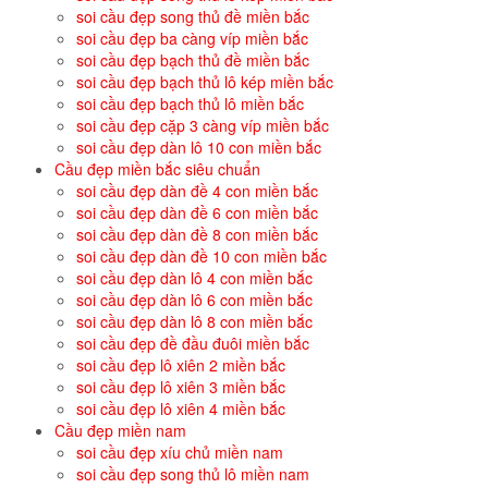
soi cầu đẹp song thủ đề miền bắc
soi cầu đẹp ba càng víp miền bắc
soi cầu đẹp bạch thủ đề miền bắc
soi cầu đẹp bạch thủ lô kép miền bắc
soi cầu đẹp bạch thủ lô miền bắc
soi cầu đẹp cặp 3 càng víp miền bắc
soi cầu đẹp dàn lô 10 con miền bắc
Cầu đẹp miền bắc siêu chuẩn
soi cầu đẹp dàn đề 4 con miền bắc
soi cầu đẹp dàn đề 6 con miền bắc
soi cầu đẹp dàn đề 8 con miền bắc
soi cầu đẹp dàn đề 10 con miền bắc
soi cầu đẹp dàn lô 4 con miền bắc
soi cầu đẹp dàn lô 6 con miền bắc
soi cầu đẹp dàn lô 8 con miền bắc
soi cầu đẹp đề đầu đuôi miền bắc
soi cầu đẹp lô xiên 2 miền bắc
soi cầu đẹp lô xiên 3 miền bắc
soi cầu đẹp lô xiên 4 miền bắc
Cầu đẹp miền nam
soi cầu đẹp xíu chủ miền nam
soi cầu đẹp song thủ lô miền nam