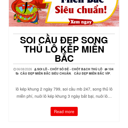
SOI CẦU ĐẸP SONG
THỦ LÔ KÉP MIỀN
BẮC
06/08/2026
SOI LÔ - CHỐT SỐ ĐỀ - CHỐT BẠCH THỦ LÔ
104
CẦU ĐẸP MIỀN BẮC SIÊU CHUẨN
,
CẦU ĐẸP MIỀN BẮC VÍP
,
lô kép khung 2 ngày 799, soi cầu mb 247, song thủ lô
miễn phí, nuôi lô kép khung 3 ngày bất bại, nuôi lô…
Read more