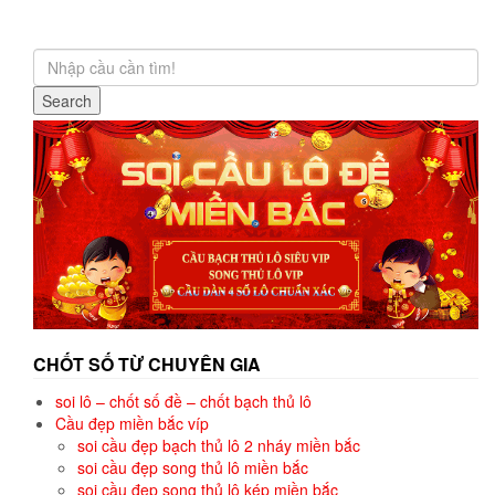
Search
CHỐT SỐ TỪ CHUYÊN GIA
soi lô – chốt số đề – chốt bạch thủ lô
Cầu đẹp miền bắc víp
soi cầu đẹp bạch thủ lô 2 nháy miền bắc
soi cầu đẹp song thủ lô miền bắc
soi cầu đẹp song thủ lô kép miền bắc