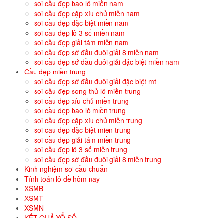
soi cầu đẹp bao lô miền nam
soi cầu đẹp cặp xíu chủ miền nam
soi cầu đẹp đặc biệt miền nam
soi cầu đẹp lô 3 số miền nam
soi cầu đẹp giải tám miền nam
soi cầu đẹp sớ đầu đuôi giải 8 miền nam
soi cầu đẹp sớ đầu đuôi giải đặc biệt miền nam
Cầu đẹp miền trung
soi cầu đẹp sớ đầu đuôi giải đặc biệt mt
soi cầu đẹp song thủ lô miền trung
soi cầu đẹp xíu chủ miền trung
soi cầu đẹp bao lô miền trung
soi cầu đẹp cặp xíu chủ miền trung
soi cầu đẹp đặc biệt miền trung
soi cầu đẹp giải tám miền trung
soi cầu đẹp lô 3 số miền trung
soi cầu đẹp sớ đầu đuôi giải 8 miền trung
Kinh nghiệm soi cầu chuẩn
Tính toán lô đề hôm nay
XSMB
XSMT
XSMN
KẾT QUẢ XỔ SỐ