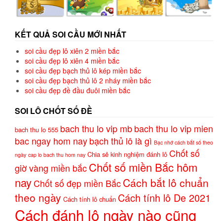
KẾT QUẢ SOI CẦU MỚI NHẤT
soi cầu đẹp lô xiên 2 miền bắc
soi cầu đẹp lô xiên 4 miền bắc
soi cầu đẹp bạch thủ lô kép miền bắc
soi cầu đẹp bạch thủ lô 2 nháy miền bắc
soi cầu đẹp đề đầu đuôi miền bắc
SOI LÔ CHỐT SỐ ĐỀ
bach thu lo vip mb
bach thu lo vip mien
bach thu lo 555
bac ngay hom nay
bạch thủ lô là gì
Bạc nhớ cách bắt số theo
Chốt số
Chia sẻ kinh nghiệm đánh lô
ngày
cap lo bach thu hom nay
Chốt số miền Bắc hôm
giờ vàng miền bắc
nay
Cách bắt lô chuẩn
Chốt số đẹp miền Bắc
theo ngày
Cách tính lô De 2021
Cách tính lô chuẩn
Cách đánh lô ngày nào cũng