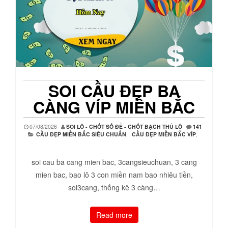
SOI CẦU ĐẸP BA
CÀNG VÍP MIỀN BẮC
07/08/2026
SOI LÔ - CHỐT SỐ ĐỀ - CHỐT BẠCH THỦ LÔ
141
CẦU ĐẸP MIỀN BẮC SIÊU CHUẨN
,
CẦU ĐẸP MIỀN BẮC VÍP
,
soi cau ba cang mien bac, 3cangsieuchuan, 3 cang
mien bac, bao lô 3 con miền nam bao nhiêu tiền,
soi3cang, thống kê 3 càng…
Read more