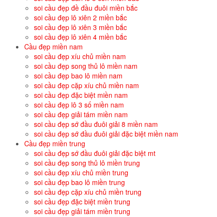
soi cầu đẹp đề đầu đuôi miền bắc
soi cầu đẹp lô xiên 2 miền bắc
soi cầu đẹp lô xiên 3 miền bắc
soi cầu đẹp lô xiên 4 miền bắc
Cầu đẹp miền nam
soi cầu đẹp xíu chủ miền nam
soi cầu đẹp song thủ lô miền nam
soi cầu đẹp bao lô miền nam
soi cầu đẹp cặp xíu chủ miền nam
soi cầu đẹp đặc biệt miền nam
soi cầu đẹp lô 3 số miền nam
soi cầu đẹp giải tám miền nam
soi cầu đẹp sớ đầu đuôi giải 8 miền nam
soi cầu đẹp sớ đầu đuôi giải đặc biệt miền nam
Cầu đẹp miền trung
soi cầu đẹp sớ đầu đuôi giải đặc biệt mt
soi cầu đẹp song thủ lô miền trung
soi cầu đẹp xíu chủ miền trung
soi cầu đẹp bao lô miền trung
soi cầu đẹp cặp xíu chủ miền trung
soi cầu đẹp đặc biệt miền trung
soi cầu đẹp giải tám miền trung