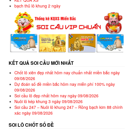
KẾT QUẢ XS
bạch thủ lô khung 2 ngày
KẾT QUẢ SOI CẦU MỚI NHẤT
Chốt lô xiên đẹp nhất hôm nay chuẩn nhất miền bắc ngày
09/08/2026
Dự đoán số đề miền bắc hôm nay miễn phí 100% ngày
09/08/2026
Soi cầu lô đẹp nhất hôm nay ngày 09/08/2026
Nuôi lô kép khung 3 ngày 09/08/2026
Soi cầu 247 – Nuôi lô khung 247 – Rồng bạch kim 88 chính
xác ngày 09/08/2026
SOI LÔ CHỐT SỐ ĐỀ