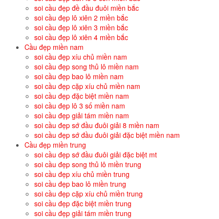
soi cầu đẹp đề đầu đuôi miền bắc
soi cầu đẹp lô xiên 2 miền bắc
soi cầu đẹp lô xiên 3 miền bắc
soi cầu đẹp lô xiên 4 miền bắc
Cầu đẹp miền nam
soi cầu đẹp xíu chủ miền nam
soi cầu đẹp song thủ lô miền nam
soi cầu đẹp bao lô miền nam
soi cầu đẹp cặp xíu chủ miền nam
soi cầu đẹp đặc biệt miền nam
soi cầu đẹp lô 3 số miền nam
soi cầu đẹp giải tám miền nam
soi cầu đẹp sớ đầu đuôi giải 8 miền nam
soi cầu đẹp sớ đầu đuôi giải đặc biệt miền nam
Cầu đẹp miền trung
soi cầu đẹp sớ đầu đuôi giải đặc biệt mt
soi cầu đẹp song thủ lô miền trung
soi cầu đẹp xíu chủ miền trung
soi cầu đẹp bao lô miền trung
soi cầu đẹp cặp xíu chủ miền trung
soi cầu đẹp đặc biệt miền trung
soi cầu đẹp giải tám miền trung