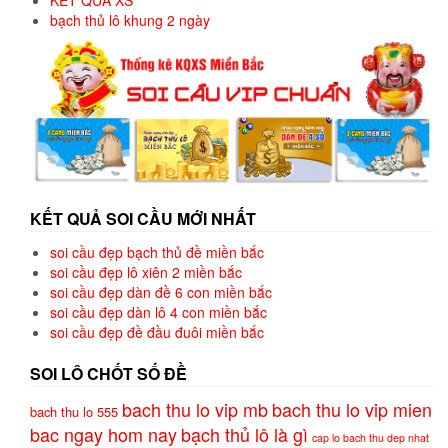
KẾT QUẢ XS
bạch thủ lô khung 2 ngày
KẾT QUẢ SOI CẦU MỚI NHẤT
soi cầu đẹp bạch thủ đề miền bắc
soi cầu đẹp lô xiên 2 miền bắc
soi cầu đẹp dàn đề 6 con miền bắc
soi cầu đẹp dàn lô 4 con miền bắc
soi cầu đẹp đề đầu đuôi miền bắc
SOI LÔ CHỐT SỐ ĐỀ
bach thu lo vip mb
bach thu lo vip mien
bach thu lo 555
bac ngay hom nay
bạch thủ lô là gì
cap lo bach thu dep nhat