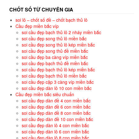
CHỐT SỐ TỪ CHUYÊN GIA
soi lô – chốt số đề – chốt bạch thủ lô
Cầu đẹp miền bắc víp
soi cầu đẹp bạch thủ lô 2 nháy miền bắc
soi cầu đẹp song thủ lô miền bắc
soi cầu đẹp song thủ lô kép miền bắc
soi cầu đẹp song thủ đề miền bắc
soi cầu đẹp ba càng víp miền bắc
soi cầu đẹp bạch thủ đề miền bắc
soi cầu đẹp bạch thủ lô kép miền bắc
soi cầu đẹp bạch thủ lô miền bắc
soi cầu đẹp cặp 3 càng víp miền bắc
soi cầu đẹp dàn lô 10 con miền bắc
Cầu đẹp miền bắc siêu chuẩn
soi cầu đẹp dàn đề 4 con miền bắc
soi cầu đẹp dàn đề 6 con miền bắc
soi cầu đẹp dàn đề 8 con miền bắc
soi cầu đẹp dàn đề 10 con miền bắc
soi cầu đẹp dàn lô 4 con miền bắc
soi cầu đẹp dàn lô 6 con miền bắc
soi cầu đẹp dàn lô 8 con miền bắc