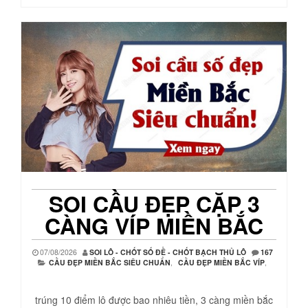
SOI CẦU ĐẸP CẶP 3
CÀNG VÍP MIỀN BẮC
07/08/2026
SOI LÔ - CHỐT SỐ ĐỀ - CHỐT BẠCH THỦ LÔ
167
CẦU ĐẸP MIỀN BẮC SIÊU CHUẨN
,
CẦU ĐẸP MIỀN BẮC VÍP
,
trúng 10 điểm lô được bao nhiêu tiền, 3 càng miền bắc