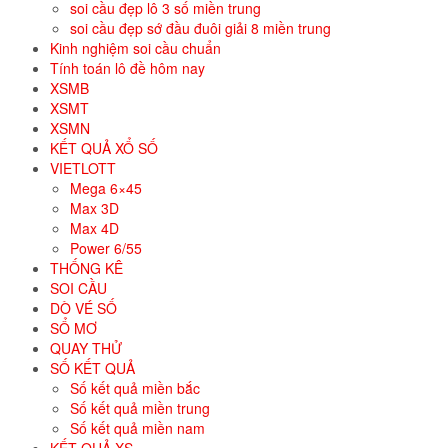
soi cầu đẹp lô 3 số miền trung
soi cầu đẹp sớ đầu đuôi giải 8 miền trung
Kinh nghiệm soi cầu chuẩn
Tính toán lô đề hôm nay
XSMB
XSMT
XSMN
KẾT QUẢ XỔ SỐ
VIETLOTT
Mega 6×45
Max 3D
Max 4D
Power 6/55
THỐNG KÊ
SOI CẦU
DÒ VÉ SỐ
SỔ MƠ
QUAY THỬ
SỐ KẾT QUẢ
Số kết quả miền bắc
Số kết quả miền trung
Số kết quả miền nam