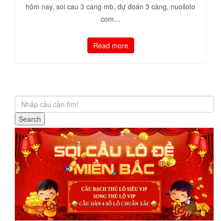
hôm nay, soi cau 3 cang mb, dự đoán 3 càng, nuoiloto
com…
Read more
Search