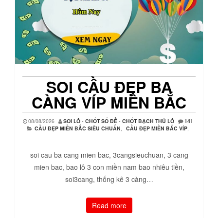
SOI CẦU ĐẸP BA
CÀNG VÍP MIỀN BẮC
08/08/2026
SOI LÔ - CHỐT SỐ ĐỀ - CHỐT BẠCH THỦ LÔ
141
CẦU ĐẸP MIỀN BẮC SIÊU CHUẨN
,
CẦU ĐẸP MIỀN BẮC VÍP
,
soi cau ba cang mien bac, 3cangsieuchuan, 3 cang
mien bac, bao lô 3 con miền nam bao nhiêu tiền,
soi3cang, thống kê 3 càng…
Read more