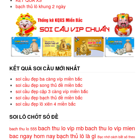
KẾT QUẢ XS
bạch thủ lô khung 2 ngày
KẾT QUẢ SOI CẦU MỚI NHẤT
soi cầu đẹp ba càng víp miền bắc
soi cầu đẹp song thủ đề miền bắc
soi cầu đẹp cặp 3 càng víp miền bắc
soi cầu đẹp bạch thủ đề miền bắc
soi cầu đẹp lô xiên 4 miền bắc
SOI LÔ CHỐT SỐ ĐỀ
bach thu lo vip mb
bach thu lo vip mien
bach thu lo 555
bac ngay hom nay
bạch thủ lô là gì
Bạc nhớ cách bắt số theo