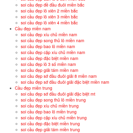
soi cầu đẹp đề đầu đuôi miền bắc
soi cầu đẹp lô xiên 2 miền bắc
soi cầu đẹp lô xiên 3 miền bắc
soi cầu đẹp lô xiên 4 miền bắc
Cầu đẹp miền nam
soi cầu đẹp xíu chủ miền nam
soi cầu đẹp song thủ lô miền nam
soi cầu đẹp bao lô miền nam
soi cầu đẹp cặp xíu chủ miền nam
soi cầu đẹp đặc biệt miền nam
soi cầu đẹp lô 3 số miền nam
soi cầu đẹp giải tám miền nam
soi cầu đẹp sớ đầu đuôi giải 8 miền nam
soi cầu đẹp sớ đầu đuôi giải đặc biệt miền nam
Cầu đẹp miền trung
soi cầu đẹp sớ đầu đuôi giải đặc biệt mt
soi cầu đẹp song thủ lô miền trung
soi cầu đẹp xíu chủ miền trung
soi cầu đẹp bao lô miền trung
soi cầu đẹp cặp xíu chủ miền trung
soi cầu đẹp đặc biệt miền trung
soi cầu đẹp giải tám miền trung