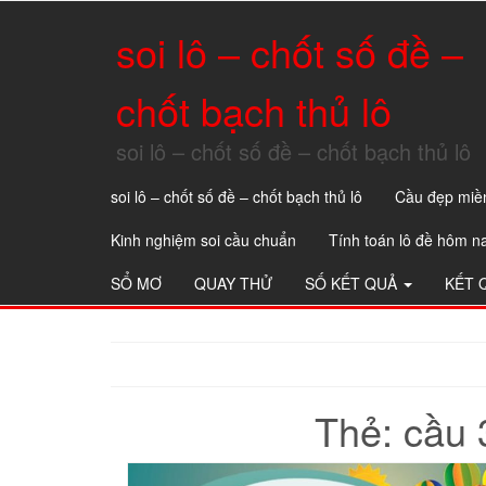
soi lô – chốt số đề –
chốt bạch thủ lô
soi lô – chốt số đề – chốt bạch thủ lô
soi lô – chốt số đề – chốt bạch thủ lô
Cầu đẹp miề
Kinh nghiệm soi cầu chuẩn
Tính toán lô đề hôm n
SỔ MƠ
QUAY THỬ
SỐ KẾT QUẢ
KẾT 
Thẻ:
cầu 