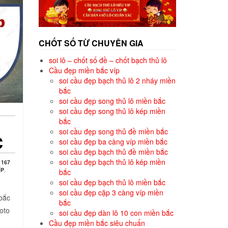
CHỐT SỐ TỪ CHUYÊN GIA
soi lô – chốt số đề – chốt bạch thủ lô
Cầu đẹp miền bắc víp
soi cầu đẹp bạch thủ lô 2 nháy miền
bắc
soi cầu đẹp song thủ lô miền bắc
soi cầu đẹp song thủ lô kép miền
3
bắc
soi cầu đẹp song thủ đề miền bắc
C
soi cầu đẹp ba càng víp miền bắc
soi cầu đẹp bạch thủ đề miền bắc
soi cầu đẹp bạch thủ lô kép miền
167
ÍP
,
bắc
soi cầu đẹp bạch thủ lô miền bắc
soi cầu đẹp cặp 3 càng víp miền
 bắc
bắc
oto
soi cầu đẹp dàn lô 10 con miền bắc
Cầu đẹp miền bắc siêu chuẩn