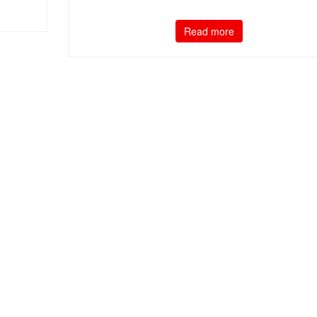
Read more