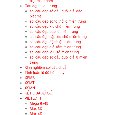
biệt miền nam
Cầu đẹp miền trung
soi cầu đẹp sớ đầu đuôi giải đặc
biệt mt
soi cầu đẹp song thủ lô miền trung
soi cầu đẹp xíu chủ miền trung
soi cầu đẹp bao lô miền trung
soi cầu đẹp cặp xíu chủ miền trung
soi cầu đẹp đặc biệt miền trung
soi cầu đẹp giải tám miền trung
soi cầu đẹp lô 3 số miền trung
soi cầu đẹp sớ đầu đuôi giải 8 miền
trung
Kinh nghiệm soi cầu chuẩn
Tính toán lô đề hôm nay
XSMB
XSMT
XSMN
KẾT QUẢ XỔ SỐ
VIETLOTT
Mega 6×45
Max 3D
Max 4D