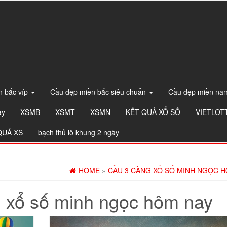
n bắc víp
Cầu đẹp miền bắc siêu chuẩn
Cầu đẹp miền n
ay
XSMB
XSMT
XSMN
KẾT QUẢ XỔ SỐ
VIETLOT
QUẢ XS
bạch thủ lô khung 2 ngày
HOME
»
CẦU 3 CÀNG XỔ SỐ MINH NGỌC 
g xổ số minh ngọc hôm nay