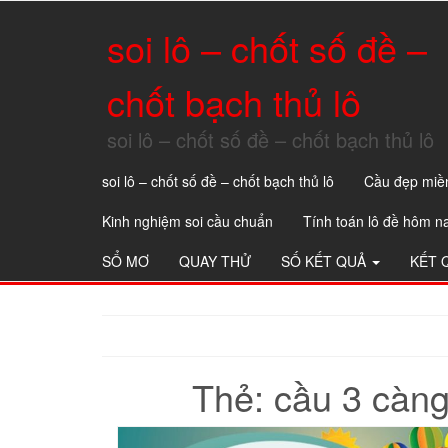
soi lô – chốt số đề –
chốt bạch thủ lô
soi lô – chốt số đề – chốt bạch thủ lô
soi lô – chốt số đề – chốt bạch thủ lô
Cầu đẹp miề
Kinh nghiệm soi cầu chuẩn
Tính toán lô đề hôm n
SỔ MƠ
QUAY THỬ
SỐ KẾT QUẢ
KẾT 
Thẻ:
cầu 3 càn