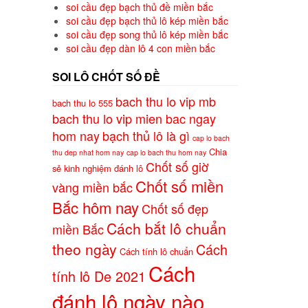
soi cầu đẹp bạch thủ đề miền bắc
soi cầu đẹp bạch thủ lô kép miền bắc
soi cầu đẹp song thủ lô kép miền bắc
soi cầu đẹp dàn lô 4 con miền bắc
SOI LÔ CHỐT SỐ ĐỀ
bach thu lo vip mb
bach thu lo 555
bach thu lo vip mien bac ngay
hom nay
bạch thủ lô là gì
cap lo bach
Chia
thu dep nhat hom nay
cap lo bach thu hom nay
Chốt số giờ
sẻ kinh nghiệm đánh lô
Chốt số miền
vàng miền bắc
Bắc hôm nay
Chốt số đẹp
Cách bắt lô chuẩn
miền Bắc
theo ngày
Cách
Cách tính lô chuẩn
Cách
tính lô De 2021
đánh lô ngày nào