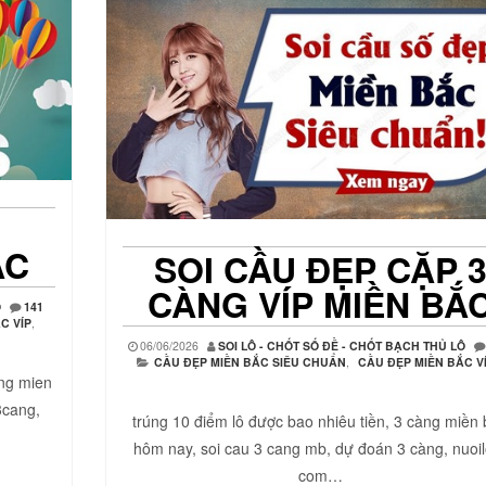
ẮC
SOI CẦU ĐẸP CẶP 
CÀNG VÍP MIỀN BẮ
Ô
141
C VÍP
,
06/06/2026
SOI LÔ - CHỐT SỐ ĐỀ - CHỐT BẠCH THỦ LÔ
CẦU ĐẸP MIỀN BẮC SIÊU CHUẨN
,
CẦU ĐẸP MIỀN BẮC V
ang mien
3cang,
trúng 10 điểm lô được bao nhiêu tiền, 3 càng miền
hôm nay, soi cau 3 cang mb, dự đoán 3 càng, nuoil
com…