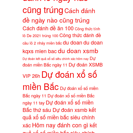
cũng trúng
Cách đánh
đề ngày nào cũng trúng
Cách đánh đề ăn 100
Công thức tính
Công thức đánh đề
lô De 2021 trúng 100
du doan
du doan
cầu lô 2 nháy miền bắc
du doan xsmb
kqxs mien bac
Dự
Dự đoán kết quả xổ số siêu chính xác hôm nay
Dự đoán XSMB
đoán miền Bắc ngày 11
Dự đoán xổ số
VIP 26h
miền Bắc
Dự đoán xổ số miền
Bắc ngày 11
Dự đoán xổ số miền Bắc
Dự đoán xổ số miền
ngày 11 tay
Bắc thứ sáu Dự đoán xsmb kết
quả xổ số miền bắc siêu chính
Hôm nay đánh con gì
xác
kết
quả xổ số miền bắc siêu chính