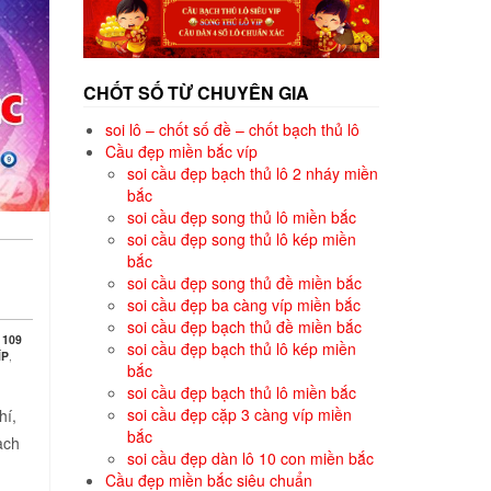
CHỐT SỐ TỪ CHUYÊN GIA
soi lô – chốt số đề – chốt bạch thủ lô
Cầu đẹp miền bắc víp
soi cầu đẹp bạch thủ lô 2 nháy miền
bắc
soi cầu đẹp song thủ lô miền bắc
soi cầu đẹp song thủ lô kép miền
G
bắc
soi cầu đẹp song thủ đề miền bắc
soi cầu đẹp ba càng víp miền bắc
soi cầu đẹp bạch thủ đề miền bắc
109
soi cầu đẹp bạch thủ lô kép miền
ÍP
,
bắc
soi cầu đẹp bạch thủ lô miền bắc
soi cầu đẹp cặp 3 càng víp miền
hí,
bắc
ạch
soi cầu đẹp dàn lô 10 con miền bắc
Cầu đẹp miền bắc siêu chuẩn