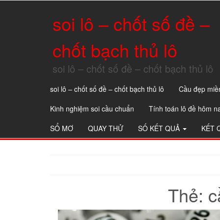
soi lô – chốt số đề –
chốt bạch thủ lô
soi lô – chốt số đề – chốt bạch thủ lô
soi lô – chốt số đề – chốt bạch thủ lô
Cầu đẹp miề
Kinh nghiệm soi cầu chuẩn
Tính toán lô đề hôm n
SỔ MƠ
QUAY THỬ
SỐ KẾT QUẢ
KẾT 
Thẻ:
c