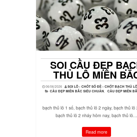
SOI CẦU ĐẸP BẠ
THỦ LÔ MIỀN BẮ
06/06/2026
SOI LÔ - CHỐT SỐ ĐỀ - CHỐT BẠCH THỦ L
CẦU ĐẸP MIỀN BẮC SIÊU CHUẨN
,
CẦU ĐẸP MIỀN BẮ
bạch thủ lô 1 số, bạch thủ lô 2 ngày, bạch thủ lô
bạch thủ lô 2 nháy hôm nay, bạch thủ lô
Read more