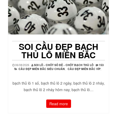
SOI CẦU ĐẸP BẠCH
THỦ LÔ MIỀN BẮC
06/08/2026
SOI LÔ - CHỐT SỐ ĐỀ - CHỐT BẠCH THỦ LÔ
153
CẦU ĐẸP MIỀN BẮC SIÊU CHUẨN
,
CẦU ĐẸP MIỀN BẮC VÍP
,
bạch thủ lô 1 số, bạch thủ lô 2 ngày, bạch thủ lô 2 nháy,
bạch thủ lô 2 nháy hôm nay, bạch thủ lô…
Read more