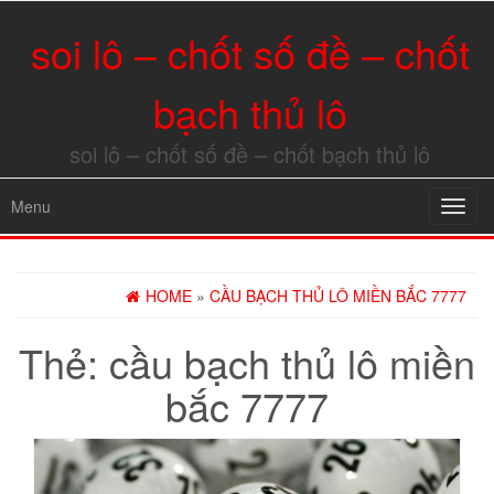
soi lô – chốt số đề – chốt
bạch thủ lô
soi lô – chốt số đề – chốt bạch thủ lô
Menu
Toggl
navig
HOME
»
CẦU BẠCH THỦ LÔ MIỀN BẮC 7777
Thẻ:
cầu bạch thủ lô miền
bắc 7777