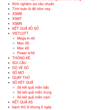
Kinh nghiệm soi cầu chuẩn
Tính toán lô đề hôm nay
XSMB
XSMT
XSMN
KẾT QUẢ XỔ SỐ
VIETLOTT
Mega 6×45
Max 3D
Max 4D
Power 6/55
THỐNG KÊ
SOI CẦU
DÒ VÉ SỐ
SỔ MƠ
QUAY THỬ
SỐ KẾT QUẢ
Số kết quả miền bắc
Số kết quả miền trung
Số kết quả miền nam
KẾT QUẢ XS
bạch thủ lô khung 2 ngày