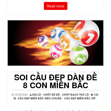
Read more
SOI CẦU ĐẸP DÀN ĐỀ
8 CON MIỀN BẮC
10/08/2026
SOI LÔ - CHỐT SỐ ĐỀ - CHỐT BẠCH THỦ LÔ
122
CẦU ĐẸP MIỀN BẮC SIÊU CHUẨN
,
CẦU ĐẸP MIỀN BẮC VÍP
,