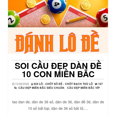
SOI CẦU ĐẸP DÀN ĐỀ
10 CON MIỀN BẮC
10/08/2026
SOI LÔ - CHỐT SỐ ĐỀ - CHỐT BẠCH THỦ LÔ
167
CẦU ĐẸP MIỀN BẮC SIÊU CHUẨN
,
CẦU ĐẸP MIỀN BẮC VÍP
,
tao dan de, dàn de 36 số, dàn de 36, dàn đề 36, dàn de
10 số bất bại, dàn de 36 số bất tử,…