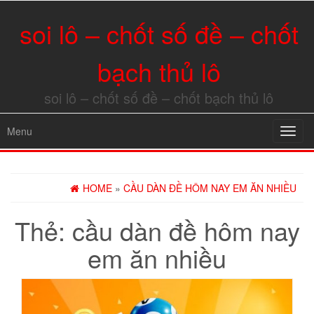
soi lô – chốt số đề – chốt
bạch thủ lô
soi lô – chốt số đề – chốt bạch thủ lô
Menu
Toggl
navig
HOME
»
CẦU DÀN ĐỀ HÔM NAY EM ĂN NHIỀU
Thẻ:
cầu dàn đề hôm nay
em ăn nhiều