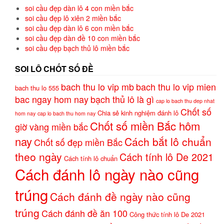
soi cầu đẹp dàn lô 4 con miền bắc
soi cầu đẹp lô xiên 2 miền bắc
soi cầu đẹp dàn lô 6 con miền bắc
soi cầu đẹp dàn đề 10 con miền bắc
soi cầu đẹp bạch thủ lô miền bắc
SOI LÔ CHỐT SỐ ĐỀ
bach thu lo vip mb
bach thu lo vip mien
bach thu lo 555
bac ngay hom nay
bạch thủ lô là gì
cap lo bach thu dep nhat
Chốt số
Chia sẻ kinh nghiệm đánh lô
hom nay
cap lo bach thu hom nay
Chốt số miền Bắc hôm
giờ vàng miền bắc
nay
Cách bắt lô chuẩn
Chốt số đẹp miền Bắc
theo ngày
Cách tính lô De 2021
Cách tính lô chuẩn
Cách đánh lô ngày nào cũng
trúng
Cách đánh đề ngày nào cũng
trúng
Cách đánh đề ăn 100
Công thức tính lô De 2021