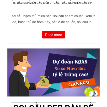
CẦU ĐẸP MIỀN BẮC SIÊU CHUẨN
,
CẦU ĐẸP MIỀN BẮC VÍP
,
soi cầu bạch thủ miền bắc, soi cau cham chuan, xem lo
de, bạch thủ đề hôm nay, bắt lô đề chuẩn, soi cau lo…
Read more