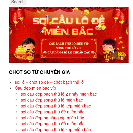
Search
CHỐT SỐ TỪ CHUYÊN GIA
soi lô – chốt số đề – chốt bạch thủ lô
Cầu đẹp miền bắc víp
soi cầu đẹp bạch thủ lô 2 nháy miền bắc
soi cầu đẹp song thủ lô miền bắc
soi cầu đẹp song thủ lô kép miền bắc
soi cầu đẹp song thủ đề miền bắc
soi cầu đẹp ba càng víp miền bắc
soi cầu đẹp bạch thủ đề miền bắc
soi cầu đẹp bạch thủ lô kép miền bắc