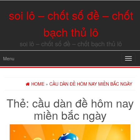
soi lô – chốt số đề – chốt
bạch thủ lô
soi lô – chốt số đề – chốt bạch thủ lô
Menu
Toggl
navig
HOME
»
CẦU DÀN ĐỀ HÔM NAY MIỀN BẮC NGÀY
Thẻ:
cầu dàn đề hôm nay
miền bắc ngày