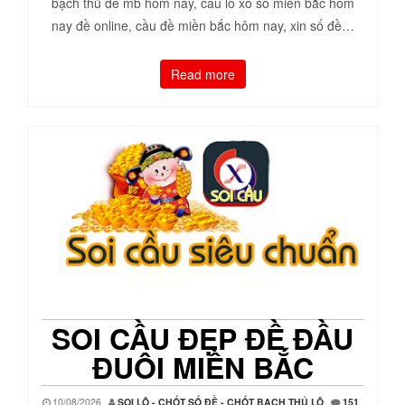
bạch thủ đề mb hôm nay, cầu lô xổ số miền bắc hôm
nay đề online, cầu đề miền bắc hôm nay, xin số đề…
Read more
SOI CẦU ĐẸP ĐỀ ĐẦU
ĐUÔI MIỀN BẮC
10/08/2026
SOI LÔ - CHỐT SỐ ĐỀ - CHỐT BẠCH THỦ LÔ
151