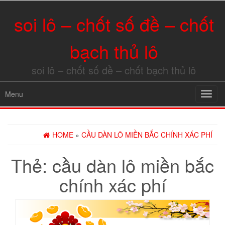
soi lô – chốt số đề – chốt
bạch thủ lô
soi lô – chốt số đề – chốt bạch thủ lô
Menu
Toggl
navig
HOME
»
CẦU DÀN LÔ MIỀN BẮC CHÍNH XÁC PHÍ
Thẻ:
cầu dàn lô miền bắc
chính xác phí