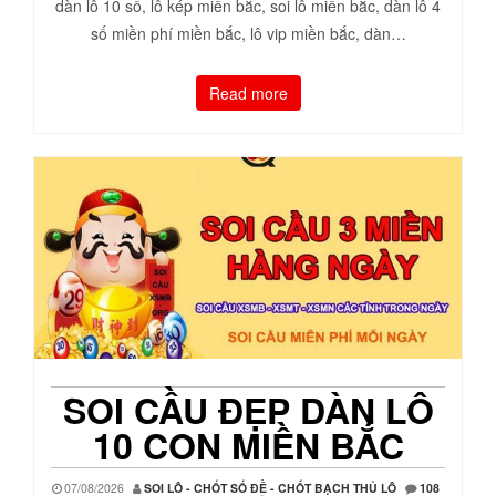
dàn lô 10 số, lô kép miền bắc, soi lô miền bắc, dàn lô 4
số miền phí miền bắc, lô vip miền bắc, dàn…
Read more
SOI CẦU ĐẸP DÀN LÔ
10 CON MIỀN BẮC
07/08/2026
SOI LÔ - CHỐT SỐ ĐỀ - CHỐT BẠCH THỦ LÔ
108