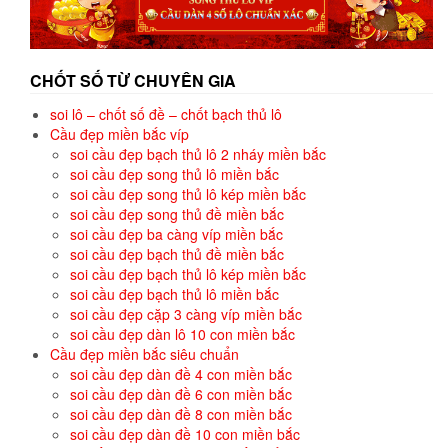
CHỐT SỐ TỪ CHUYÊN GIA
soi lô – chốt số đề – chốt bạch thủ lô
Cầu đẹp miền bắc víp
soi cầu đẹp bạch thủ lô 2 nháy miền bắc
soi cầu đẹp song thủ lô miền bắc
soi cầu đẹp song thủ lô kép miền bắc
soi cầu đẹp song thủ đề miền bắc
soi cầu đẹp ba càng víp miền bắc
soi cầu đẹp bạch thủ đề miền bắc
soi cầu đẹp bạch thủ lô kép miền bắc
soi cầu đẹp bạch thủ lô miền bắc
soi cầu đẹp cặp 3 càng víp miền bắc
soi cầu đẹp dàn lô 10 con miền bắc
Cầu đẹp miền bắc siêu chuẩn
soi cầu đẹp dàn đề 4 con miền bắc
soi cầu đẹp dàn đề 6 con miền bắc
soi cầu đẹp dàn đề 8 con miền bắc
soi cầu đẹp dàn đề 10 con miền bắc