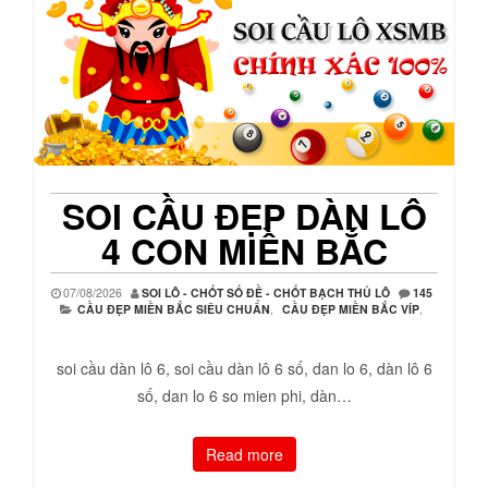
SOI CẦU ĐẸP DÀN LÔ
4 CON MIỀN BẮC
07/08/2026
SOI LÔ - CHỐT SỐ ĐỀ - CHỐT BẠCH THỦ LÔ
145
CẦU ĐẸP MIỀN BẮC SIÊU CHUẨN
,
CẦU ĐẸP MIỀN BẮC VÍP
,
soi cầu dàn lô 6, soi cầu dàn lô 6 số, dan lo 6, dàn lô 6
số, dan lo 6 so mien phi, dàn…
Read more