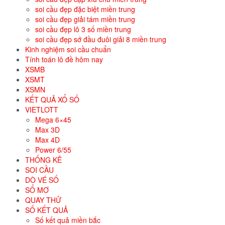
soi cầu đẹp đặc biệt miền trung
soi cầu đẹp giải tám miền trung
soi cầu đẹp lô 3 số miền trung
soi cầu đẹp sớ đầu đuôi giải 8 miền trung
Kinh nghiệm soi cầu chuẩn
Tính toán lô đề hôm nay
XSMB
XSMT
XSMN
KẾT QUẢ XỔ SỐ
VIETLOTT
Mega 6×45
Max 3D
Max 4D
Power 6/55
THỐNG KÊ
SOI CẦU
DÒ VÉ SỐ
SỔ MƠ
QUAY THỬ
SỐ KẾT QUẢ
Số kết quả miền bắc