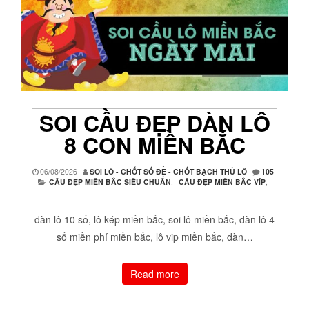
SOI CẦU ĐẸP DÀN LÔ
8 CON MIỀN BẮC
06/08/2026
SOI LÔ - CHỐT SỐ ĐỀ - CHỐT BẠCH THỦ LÔ
105
CẦU ĐẸP MIỀN BẮC SIÊU CHUẨN
,
CẦU ĐẸP MIỀN BẮC VÍP
,
dàn lô 10 số, lô kép miền bắc, soi lô miền bắc, dàn lô 4
số miền phí miền bắc, lô vip miền bắc, dàn…
Read more