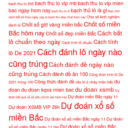
bach thu lo vip mb
bach thu lo vip mien
bach thu lo 555
bac ngay hom nay
bạch thủ lô là gì
bach thu lo vt
Bạc nhớ
Chia sẻ kinh nghiệm
cách bắt số theo ngày
cap lo bach thu dep nhat hom nay
Chốt số miền
Chốt số giờ vàng miền bắc
đánh lô
Bắc hôm nay
Cách bắt
Chốt số đẹp miền Bắc
lô chuẩn theo ngày
Cách tính
Cách tính lô chuẩn
Cách đánh lô ngày nào
lô De 2021
cũng trúng
Cách đánh đề ngày nào
cũng trúng
Cách đánh đề ăn 100
Công thức tính lô De
du
Công thức đánh đề
2021 trúng 100
cầu lô 2 nháy miền bắc
du doan xsmb
doan
du doan kqxs mien bac
Dự
Dự đoán miền Bắc ngày 11
đoán kết quả xổ số siêu chính xác hôm nay
Dự đoán xổ số
Dự đoán XSMB VIP 26h
miền Bắc
Dự đoán xổ số miền Bắc ngày 11
Dự đoán
Dự đoán xổ số miền Bắc
xổ số miền Bắc ngày 11 tay