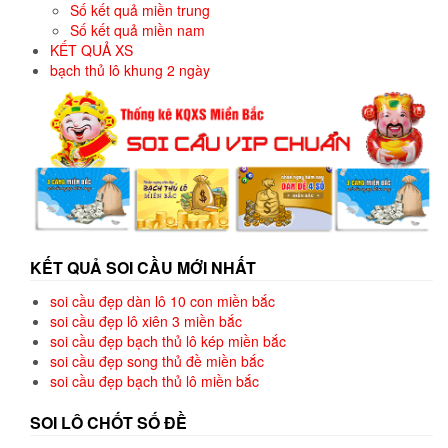
Số kết quả miền trung
Số kết quả miền nam
KẾT QUẢ XS
bạch thủ lô khung 2 ngày
KẾT QUẢ SOI CẦU MỚI NHẤT
soi cầu đẹp dàn lô 10 con miền bắc
soi cầu đẹp lô xiên 3 miền bắc
soi cầu đẹp bạch thủ lô kép miền bắc
soi cầu đẹp song thủ đề miền bắc
soi cầu đẹp bạch thủ lô miền bắc
SOI LÔ CHỐT SỐ ĐỀ