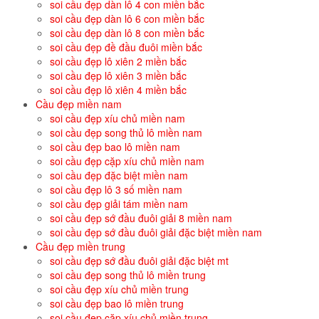
soi cầu đẹp dàn lô 4 con miền bắc
soi cầu đẹp dàn lô 6 con miền bắc
soi cầu đẹp dàn lô 8 con miền bắc
soi cầu đẹp đề đầu đuôi miền bắc
soi cầu đẹp lô xiên 2 miền bắc
soi cầu đẹp lô xiên 3 miền bắc
soi cầu đẹp lô xiên 4 miền bắc
Cầu đẹp miền nam
soi cầu đẹp xíu chủ miền nam
soi cầu đẹp song thủ lô miền nam
soi cầu đẹp bao lô miền nam
soi cầu đẹp cặp xíu chủ miền nam
soi cầu đẹp đặc biệt miền nam
soi cầu đẹp lô 3 số miền nam
soi cầu đẹp giải tám miền nam
soi cầu đẹp sớ đầu đuôi giải 8 miền nam
soi cầu đẹp sớ đầu đuôi giải đặc biệt miền nam
Cầu đẹp miền trung
soi cầu đẹp sớ đầu đuôi giải đặc biệt mt
soi cầu đẹp song thủ lô miền trung
soi cầu đẹp xíu chủ miền trung
soi cầu đẹp bao lô miền trung
soi cầu đẹp cặp xíu chủ miền trung