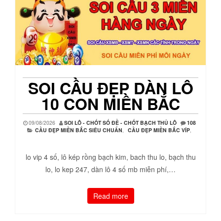
SOI CẦU ĐẸP DÀN LÔ
10 CON MIỀN BẮC
09/08/2026
SOI LÔ - CHỐT SỐ ĐỀ - CHỐT BẠCH THỦ LÔ
108
CẦU ĐẸP MIỀN BẮC SIÊU CHUẨN
,
CẦU ĐẸP MIỀN BẮC VÍP
,
lo vip 4 số, lô kép rồng bạch kim, bach thu lo, bạch thu
lo, lo kep 247, dàn lô 4 số mb miễn phí,…
Read more