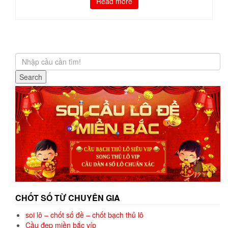
Read more
Search
CHỐT SỐ TỪ CHUYÊN GIA
soi lô – chốt số đề – chốt bạch thủ lô
Cầu đẹp miền bắc víp