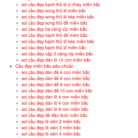
soi cầu đẹp bạch thủ lô 2 nháy miền bắc
soi cầu đẹp song thủ lô miền bắc
soi cầu đẹp song thủ lô kép miền bắc
soi cầu đẹp song thủ đề miền bắc
soi cầu đẹp ba càng víp miền bắc
soi cầu đẹp bạch thủ đề miền bắc
soi cầu đẹp bạch thủ lô kép miền bắc
soi cầu đẹp bạch thủ lô miền bắc
soi cầu đẹp cặp 3 càng víp miền bắc
soi cầu đẹp dàn lô 10 con miền bắc
Cầu đẹp miền bắc siêu chuẩn
soi cầu đẹp dàn đề 4 con miền bắc
soi cầu đẹp dàn đề 6 con miền bắc
soi cầu đẹp dàn đề 8 con miền bắc
soi cầu đẹp dàn đề 10 con miền bắc
soi cầu đẹp dàn lô 4 con miền bắc
soi cầu đẹp dàn lô 6 con miền bắc
soi cầu đẹp dàn lô 8 con miền bắc
soi cầu đẹp đề đầu đuôi miền bắc
soi cầu đẹp lô xiên 2 miền bắc
soi cầu đẹp lô xiên 3 miền bắc
soi cầu đẹp lô xiên 4 miền bắc