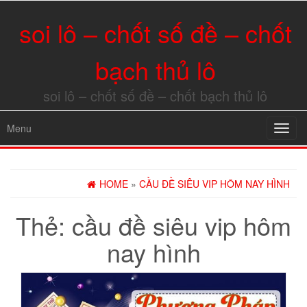
soi lô – chốt số đề – chốt
bạch thủ lô
soi lô – chốt số đề – chốt bạch thủ lô
Menu
Toggl
navig
HOME
»
CẦU ĐỀ SIÊU VIP HÔM NAY HÌNH
Thẻ:
cầu đề siêu vip hôm
nay hình