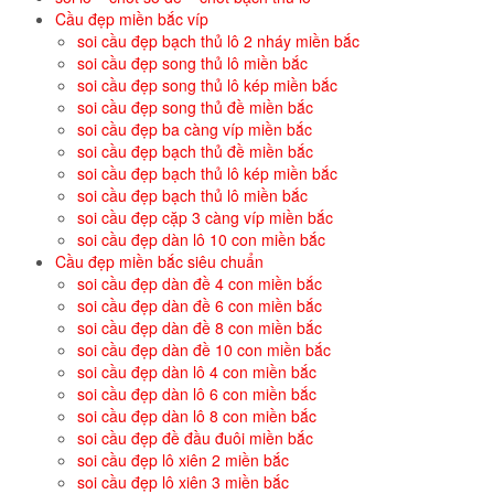
Cầu đẹp miền bắc víp
soi cầu đẹp bạch thủ lô 2 nháy miền bắc
soi cầu đẹp song thủ lô miền bắc
soi cầu đẹp song thủ lô kép miền bắc
soi cầu đẹp song thủ đề miền bắc
soi cầu đẹp ba càng víp miền bắc
soi cầu đẹp bạch thủ đề miền bắc
soi cầu đẹp bạch thủ lô kép miền bắc
soi cầu đẹp bạch thủ lô miền bắc
soi cầu đẹp cặp 3 càng víp miền bắc
soi cầu đẹp dàn lô 10 con miền bắc
Cầu đẹp miền bắc siêu chuẩn
soi cầu đẹp dàn đề 4 con miền bắc
soi cầu đẹp dàn đề 6 con miền bắc
soi cầu đẹp dàn đề 8 con miền bắc
soi cầu đẹp dàn đề 10 con miền bắc
soi cầu đẹp dàn lô 4 con miền bắc
soi cầu đẹp dàn lô 6 con miền bắc
soi cầu đẹp dàn lô 8 con miền bắc
soi cầu đẹp đề đầu đuôi miền bắc
soi cầu đẹp lô xiên 2 miền bắc
soi cầu đẹp lô xiên 3 miền bắc