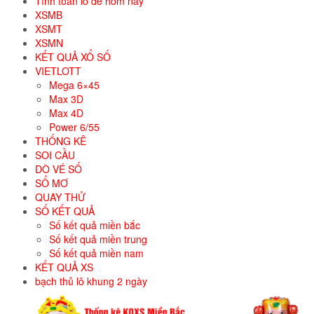
Tính toán lô đề hôm nay
XSMB
XSMT
XSMN
KẾT QUẢ XỔ SỐ
VIETLOTT
Mega 6×45
Max 3D
Max 4D
Power 6/55
THỐNG KÊ
SOI CẦU
DÒ VÉ SỐ
SỔ MƠ
QUAY THỬ
SỐ KẾT QUẢ
Số kết quả miền bắc
Số kết quả miền trung
Số kết quả miền nam
KẾT QUẢ XS
bạch thủ lô khung 2 ngày