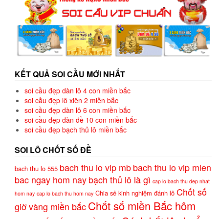
KẾT QUẢ SOI CẦU MỚI NHẤT
soi cầu đẹp dàn lô 4 con miền bắc
soi cầu đẹp lô xiên 2 miền bắc
soi cầu đẹp dàn lô 6 con miền bắc
soi cầu đẹp dàn đề 10 con miền bắc
soi cầu đẹp bạch thủ lô miền bắc
SOI LÔ CHỐT SỐ ĐỀ
bach thu lo vip mb
bach thu lo vip mien
bach thu lo 555
bac ngay hom nay
bạch thủ lô là gì
cap lo bach thu dep nhat
Chốt số
Chia sẻ kinh nghiệm đánh lô
hom nay
cap lo bach thu hom nay
Chốt số miền Bắc hôm
giờ vàng miền bắc