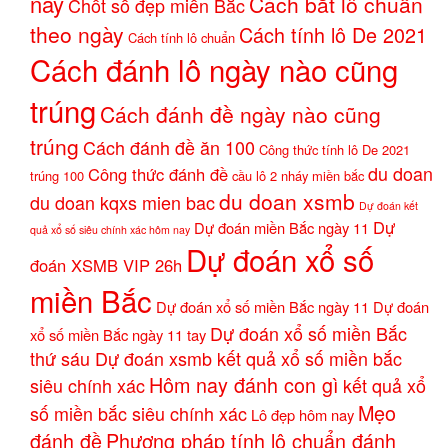
nay
Cách bắt lô chuẩn
Chốt số đẹp miền Bắc
theo ngày
Cách tính lô De 2021
Cách tính lô chuẩn
Cách đánh lô ngày nào cũng
trúng
Cách đánh đề ngày nào cũng
trúng
Cách đánh đề ăn 100
Công thức tính lô De 2021
du doan
Công thức đánh đề
trúng 100
cầu lô 2 nháy miền bắc
du doan xsmb
du doan kqxs mien bac
Dự đoán kết
Dự
Dự đoán miền Bắc ngày 11
quả xổ số siêu chính xác hôm nay
Dự đoán xổ số
đoán XSMB VIP 26h
miền Bắc
Dự đoán xổ số miền Bắc ngày 11
Dự đoán
Dự đoán xổ số miền Bắc
xổ số miền Bắc ngày 11 tay
thứ sáu Dự đoán xsmb kết quả xổ số miền bắc
Hôm nay đánh con gì
siêu chính xác
kết quả xổ
Mẹo
số miền bắc siêu chính xác
Lô đẹp hôm nay
đánh đề
Phương pháp tính lô chuẩn đánh