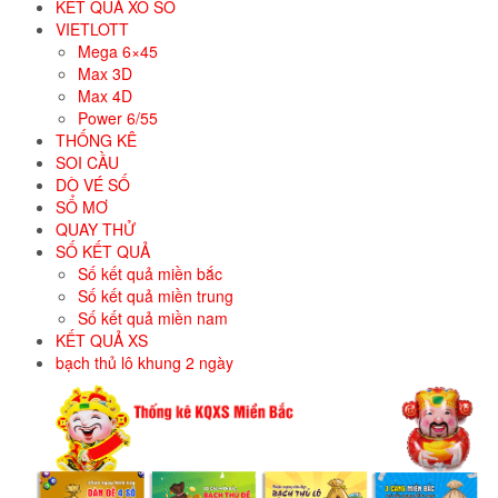
KẾT QUẢ XỔ SỐ
VIETLOTT
Mega 6×45
Max 3D
Max 4D
Power 6/55
THỐNG KÊ
SOI CẦU
DÒ VÉ SỐ
SỔ MƠ
QUAY THỬ
SỐ KẾT QUẢ
Số kết quả miền bắc
Số kết quả miền trung
Số kết quả miền nam
KẾT QUẢ XS
bạch thủ lô khung 2 ngày