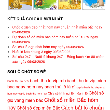
KẾT QUẢ SOI CẦU MỚI NHẤT
Chốt lô xiên đẹp nhất hôm nay chuẩn nhất miền bắc ngày
09/08/2026
Dự đoán số đề miền bắc hôm nay miễn phí 100% ngày
09/08/2026
Soi cầu lô đẹp nhất hôm nay ngày 09/08/2026
Nuôi lô kép khung 3 ngày 09/08/2026
Soi cầu 247 – Nuôi lô khung 247 – Rồng bạch kim 88 chính
xác ngày 09/08/2026
SOI LÔ CHỐT SỐ ĐỀ
bach thu lo vip mb
bach thu lo vip mien
bach thu lo 555
bac ngay hom nay
bạch thủ lô là gì
cap lo bach thu dep nhat
Chốt số
Chia sẻ kinh nghiệm đánh lô
hom nay
cap lo bach thu hom nay
Chốt số miền Bắc hôm
giờ vàng miền bắc
nay
Cách bắt lô chuẩn
Chốt số đẹp miền Bắc