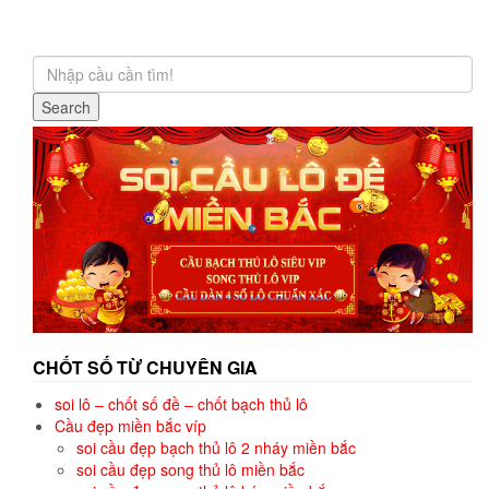
Search
CHỐT SỐ TỪ CHUYÊN GIA
soi lô – chốt số đề – chốt bạch thủ lô
Cầu đẹp miền bắc víp
soi cầu đẹp bạch thủ lô 2 nháy miền bắc
soi cầu đẹp song thủ lô miền bắc