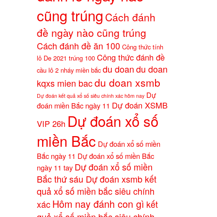
cũng trúng
Cách đánh
đề ngày nào cũng trúng
Cách đánh đề ăn 100
Công thức tính
Công thức đánh đề
lô De 2021 trúng 100
du doan
du doan
cầu lô 2 nháy miền bắc
du doan xsmb
kqxs mien bac
Dự
Dự đoán kết quả xổ số siêu chính xác hôm nay
Dự đoán XSMB
đoán miền Bắc ngày 11
Dự đoán xổ số
VIP 26h
miền Bắc
Dự đoán xổ số miền
Bắc ngày 11
Dự đoán xổ số miền Bắc
Dự đoán xổ số miền
ngày 11 tay
Bắc thứ sáu Dự đoán xsmb kết
quả xổ số miền bắc siêu chính
Hôm nay đánh con gì
xác
kết
quả xổ số miền bắc siêu chính