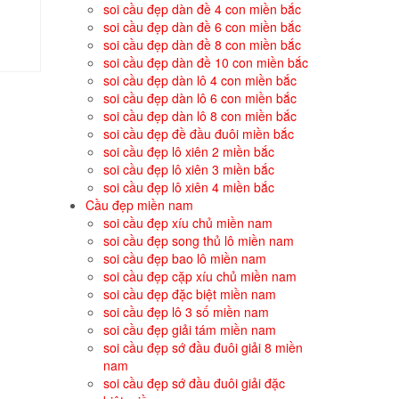
soi cầu đẹp dàn đề 4 con miền bắc
soi cầu đẹp dàn đề 6 con miền bắc
soi cầu đẹp dàn đề 8 con miền bắc
soi cầu đẹp dàn đề 10 con miền bắc
soi cầu đẹp dàn lô 4 con miền bắc
soi cầu đẹp dàn lô 6 con miền bắc
soi cầu đẹp dàn lô 8 con miền bắc
soi cầu đẹp đề đầu đuôi miền bắc
soi cầu đẹp lô xiên 2 miền bắc
soi cầu đẹp lô xiên 3 miền bắc
soi cầu đẹp lô xiên 4 miền bắc
Cầu đẹp miền nam
soi cầu đẹp xíu chủ miền nam
soi cầu đẹp song thủ lô miền nam
soi cầu đẹp bao lô miền nam
soi cầu đẹp cặp xíu chủ miền nam
soi cầu đẹp đặc biệt miền nam
soi cầu đẹp lô 3 số miền nam
soi cầu đẹp giải tám miền nam
soi cầu đẹp sớ đầu đuôi giải 8 miền
nam
soi cầu đẹp sớ đầu đuôi giải đặc