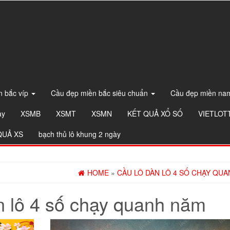
n bắc víp
Cầu đẹp miền bắc siêu chuẩn
Cầu đẹp miền n
ay
XSMB
XSMT
XSMN
KẾT QUẢ XỔ SỐ
VIETLOT
QUẢ XS
bạch thủ lô khung 2 ngày
HOME
»
CẦU LÔ DÀN LÔ 4 SỐ CHẠY QU
n lô 4 số chạy quanh năm