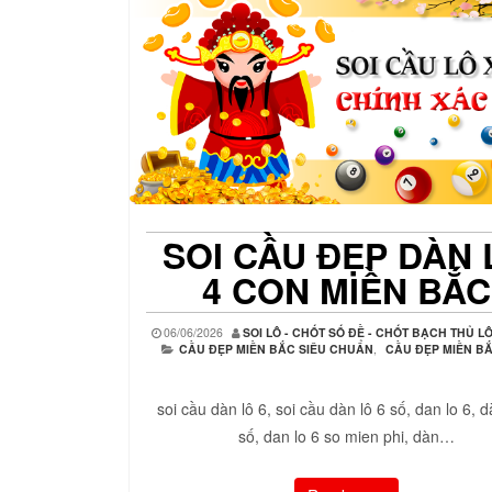
SOI CẦU ĐẸP DÀN 
4 CON MIỀN BẮC
06/06/2026
SOI LÔ - CHỐT SỐ ĐỀ - CHỐT BẠCH THỦ L
CẦU ĐẸP MIỀN BẮC SIÊU CHUẨN
,
CẦU ĐẸP MIỀN BẮ
soi cầu dàn lô 6, soi cầu dàn lô 6 số, dan lo 6, d
số, dan lo 6 so mien phi, dàn…