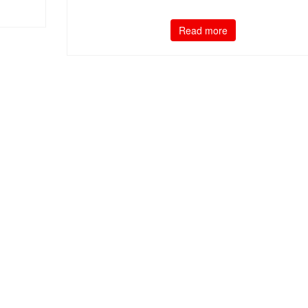
Read more