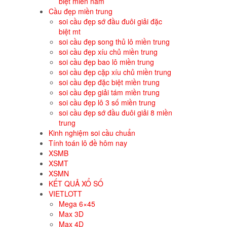
biệt miền nam
Cầu đẹp miền trung
soi cầu đẹp sớ đầu đuôi giải đặc
biệt mt
soi cầu đẹp song thủ lô miền trung
soi cầu đẹp xíu chủ miền trung
soi cầu đẹp bao lô miền trung
soi cầu đẹp cặp xíu chủ miền trung
soi cầu đẹp đặc biệt miền trung
soi cầu đẹp giải tám miền trung
soi cầu đẹp lô 3 số miền trung
soi cầu đẹp sớ đầu đuôi giải 8 miền
trung
Kinh nghiệm soi cầu chuẩn
Tính toán lô đề hôm nay
XSMB
XSMT
XSMN
KẾT QUẢ XỔ SỐ
VIETLOTT
Mega 6×45
Max 3D
Max 4D