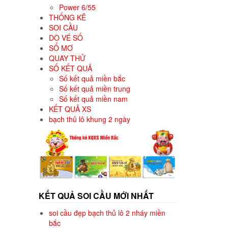
Power 6/55
THỐNG KÊ
SOI CẦU
DÒ VÉ SỐ
SỔ MƠ
QUAY THỬ
SỐ KẾT QUẢ
Số kết quả miền bắc
Số kết quả miền trung
Số kết quả miền nam
KẾT QUẢ XS
bạch thủ lô khung 2 ngày
KẾT QUẢ SOI CẦU MỚI NHẤT
soi cầu đẹp bạch thủ lô 2 nháy miền
bắc