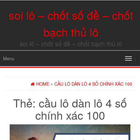
soi lô – chốt số đề – chốt
bạch thủ lô
soi lô – chốt số đề – chốt bạch thủ lô
Menu
Toggl
navig
HOME
»
CẦU LÔ DÀN LÔ 4 SỐ CHÍNH XÁC 100
Thẻ:
cầu lô dàn lô 4 số
chính xác 100