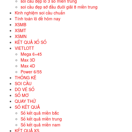
soi cầu đẹp lô 3 số miền trung
soi cầu đẹp sớ đầu đuôi giải 8 miền trung
Kinh nghiệm soi cầu chuẩn
Tính toán lô đề hôm nay
XSMB
XSMT
XSMN
KẾT QUẢ XỔ SỐ
VIETLOTT
Mega 6×45
Max 3D
Max 4D
Power 6/55
THỐNG KÊ
SOI CẦU
DÒ VÉ SỐ
SỔ MƠ
QUAY THỬ
SỐ KẾT QUẢ
Số kết quả miền bắc
Số kết quả miền trung
Số kết quả miền nam
KẾT QUẢ XS