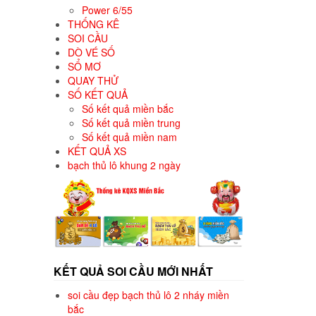
Power 6/55
THỐNG KÊ
SOI CẦU
DÒ VÉ SỐ
SỔ MƠ
QUAY THỬ
SỐ KẾT QUẢ
Số kết quả miền bắc
Số kết quả miền trung
Số kết quả miền nam
KẾT QUẢ XS
bạch thủ lô khung 2 ngày
KẾT QUẢ SOI CẦU MỚI NHẤT
soi cầu đẹp bạch thủ lô 2 nháy miền
bắc