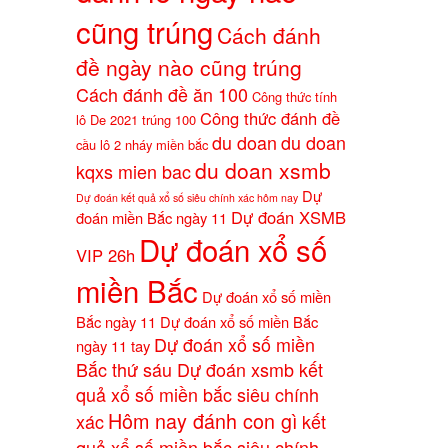
cũng trúng
Cách đánh
đề ngày nào cũng trúng
Cách đánh đề ăn 100
Công thức tính
Công thức đánh đề
lô De 2021 trúng 100
du doan
du doan
cầu lô 2 nháy miền bắc
du doan xsmb
kqxs mien bac
Dự
Dự đoán kết quả xổ số siêu chính xác hôm nay
Dự đoán XSMB
đoán miền Bắc ngày 11
Dự đoán xổ số
VIP 26h
miền Bắc
Dự đoán xổ số miền
Bắc ngày 11
Dự đoán xổ số miền Bắc
Dự đoán xổ số miền
ngày 11 tay
Bắc thứ sáu Dự đoán xsmb kết
quả xổ số miền bắc siêu chính
Hôm nay đánh con gì
xác
kết
quả xổ số miền bắc siêu chính