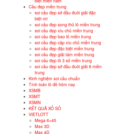
biệt miền nam
Cầu đẹp miền trung
soi cầu đẹp sớ đầu đuôi giải đặc
biệt mt
soi cầu đẹp song thủ lô miền trung
soi cầu đẹp xíu chủ miền trung
soi cầu đẹp bao lô miền trung
soi cầu đẹp cặp xíu chủ miền trung
soi cầu đẹp đặc biệt miền trung
soi cầu đẹp giải tám miền trung
soi cầu đẹp lô 3 số miền trung
soi cầu đẹp sớ đầu đuôi giải 8 miền
trung
Kinh nghiệm soi cầu chuẩn
Tính toán lô đề hôm nay
XSMB
XSMT
XSMN
KẾT QUẢ XỔ SỐ
VIETLOTT
Mega 6×45
Max 3D
Max 4D