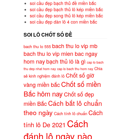
soi cầu đẹp bạch thủ đề miền bắc
soi cầu đẹp bạch thủ lô kép miền bắc
soi cầu đẹp song thủ lô kép miền bắc
soi cầu đẹp dàn lô 4 con miền bắc
SOI LÔ CHỐT SỐ ĐỀ
bach thu lo vip mb
bach thu lo 555
bach thu lo vip mien bac ngay
hom nay
bạch thủ lô là gì
cap lo bach
Chia
thu dep nhat hom nay
cap lo bach thu hom nay
Chốt số giờ
sẻ kinh nghiệm đánh lô
Chốt số miền
vàng miền bắc
Bắc hôm nay
Chốt số đẹp
Cách bắt lô chuẩn
miền Bắc
theo ngày
Cách
Cách tính lô chuẩn
Cách
tính lô De 2021
đánh lô ngày nào