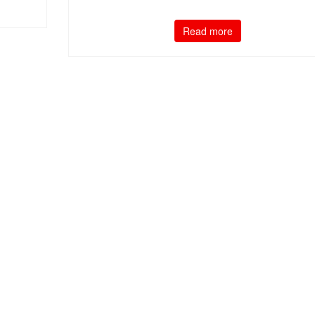
Read more