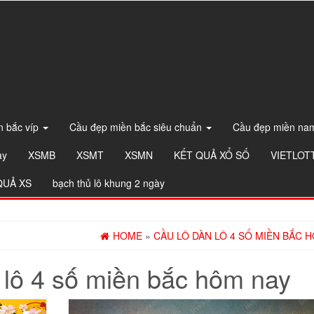
n bắc víp
Cầu đẹp miền bắc siêu chuẩn
Cầu đẹp miền n
ay
XSMB
XSMT
XSMN
KẾT QUẢ XỔ SỐ
VIETLOT
QUẢ XS
bạch thủ lô khung 2 ngày
HOME
»
CẦU LÔ DÀN LÔ 4 SỐ MIỀN BẮC 
 lô 4 số miền bắc hôm nay