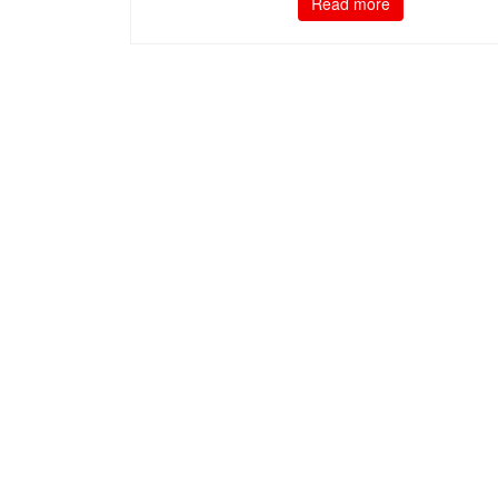
Read more