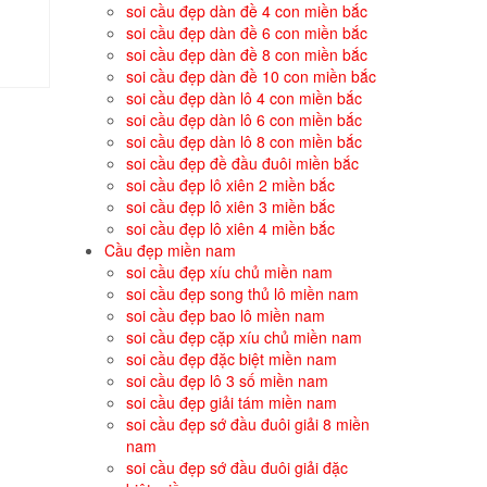
soi cầu đẹp dàn đề 4 con miền bắc
soi cầu đẹp dàn đề 6 con miền bắc
soi cầu đẹp dàn đề 8 con miền bắc
soi cầu đẹp dàn đề 10 con miền bắc
soi cầu đẹp dàn lô 4 con miền bắc
soi cầu đẹp dàn lô 6 con miền bắc
soi cầu đẹp dàn lô 8 con miền bắc
soi cầu đẹp đề đầu đuôi miền bắc
soi cầu đẹp lô xiên 2 miền bắc
soi cầu đẹp lô xiên 3 miền bắc
soi cầu đẹp lô xiên 4 miền bắc
Cầu đẹp miền nam
soi cầu đẹp xíu chủ miền nam
soi cầu đẹp song thủ lô miền nam
soi cầu đẹp bao lô miền nam
soi cầu đẹp cặp xíu chủ miền nam
soi cầu đẹp đặc biệt miền nam
soi cầu đẹp lô 3 số miền nam
soi cầu đẹp giải tám miền nam
soi cầu đẹp sớ đầu đuôi giải 8 miền
nam
soi cầu đẹp sớ đầu đuôi giải đặc