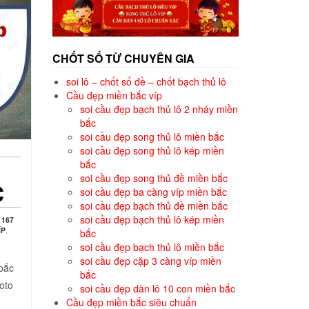
CHỐT SỐ TỪ CHUYÊN GIA
soi lô – chốt số đề – chốt bạch thủ lô
Cầu đẹp miền bắc víp
soi cầu đẹp bạch thủ lô 2 nháy miền
bắc
soi cầu đẹp song thủ lô miền bắc
soi cầu đẹp song thủ lô kép miền
3
bắc
soi cầu đẹp song thủ đề miền bắc
C
soi cầu đẹp ba càng víp miền bắc
soi cầu đẹp bạch thủ đề miền bắc
soi cầu đẹp bạch thủ lô kép miền
167
ÍP
,
bắc
soi cầu đẹp bạch thủ lô miền bắc
soi cầu đẹp cặp 3 càng víp miền
 bắc
bắc
oto
soi cầu đẹp dàn lô 10 con miền bắc
Cầu đẹp miền bắc siêu chuẩn