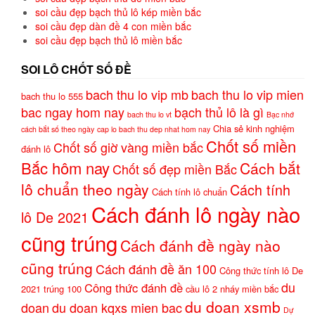
soi cầu đẹp bạch thủ lô kép miền bắc
soi cầu đẹp dàn đề 4 con miền bắc
soi cầu đẹp bạch thủ lô miền bắc
SOI LÔ CHỐT SỐ ĐỀ
bach thu lo vip mb
bach thu lo vip mien
bach thu lo 555
bac ngay hom nay
bạch thủ lô là gì
bach thu lo vt
Bạc nhớ
Chia sẻ kinh nghiệm
cách bắt số theo ngày
cap lo bach thu dep nhat hom nay
Chốt số miền
Chốt số giờ vàng miền bắc
đánh lô
Bắc hôm nay
Cách bắt
Chốt số đẹp miền Bắc
lô chuẩn theo ngày
Cách tính
Cách tính lô chuẩn
Cách đánh lô ngày nào
lô De 2021
cũng trúng
Cách đánh đề ngày nào
cũng trúng
Cách đánh đề ăn 100
Công thức tính lô De
du
Công thức đánh đề
2021 trúng 100
cầu lô 2 nháy miền bắc
du doan xsmb
doan
du doan kqxs mien bac
Dự