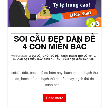
SOI CẦU ĐẸP DÀN ĐỀ
4 CON MIỀN BẮC
06/08/2026
SOI LÔ - CHỐT SỐ ĐỀ - CHỐT BẠCH THỦ LÔ
107
CẦU ĐẸP MIỀN BẮC SIÊU CHUẨN
,
CẦU ĐẸP MIỀN BẮC VÍP
,
soicầulôđề, bạch thủ de hôm nay, bach thu de, bạch thu
de, bạch thủ đề, bạch thủ đề hôm nay, bạch thủ de
miền bắc,…
Read more