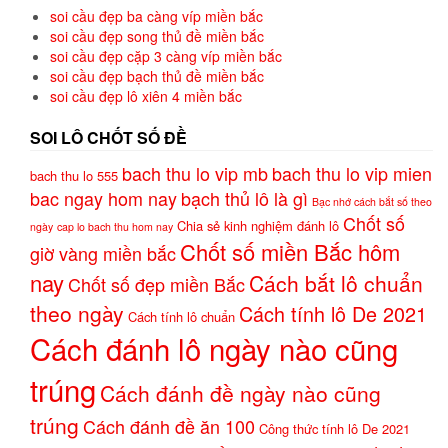
soi cầu đẹp ba càng víp miền bắc
soi cầu đẹp song thủ đề miền bắc
soi cầu đẹp cặp 3 càng víp miền bắc
soi cầu đẹp bạch thủ đề miền bắc
soi cầu đẹp lô xiên 4 miền bắc
SOI LÔ CHỐT SỐ ĐỀ
bach thu lo vip mb
bach thu lo vip mien
bach thu lo 555
bac ngay hom nay
bạch thủ lô là gì
Bạc nhớ cách bắt số theo
Chốt số
Chia sẻ kinh nghiệm đánh lô
ngày
cap lo bach thu hom nay
Chốt số miền Bắc hôm
giờ vàng miền bắc
nay
Cách bắt lô chuẩn
Chốt số đẹp miền Bắc
theo ngày
Cách tính lô De 2021
Cách tính lô chuẩn
Cách đánh lô ngày nào cũng
trúng
Cách đánh đề ngày nào cũng
trúng
Cách đánh đề ăn 100
Công thức tính lô De 2021