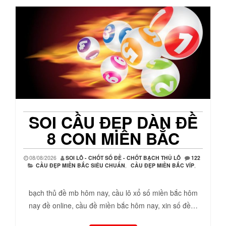
SOI CẦU ĐẸP DÀN ĐỀ
8 CON MIỀN BẮC
08/08/2026
SOI LÔ - CHỐT SỐ ĐỀ - CHỐT BẠCH THỦ LÔ
122
CẦU ĐẸP MIỀN BẮC SIÊU CHUẨN
,
CẦU ĐẸP MIỀN BẮC VÍP
,
bạch thủ đề mb hôm nay, cầu lô xổ số miền bắc hôm
nay đề online, cầu đề miền bắc hôm nay, xin số đề…