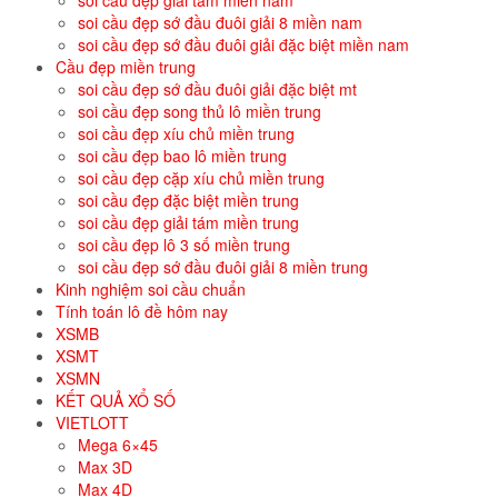
soi cầu đẹp giải tám miền nam
soi cầu đẹp sớ đầu đuôi giải 8 miền nam
soi cầu đẹp sớ đầu đuôi giải đặc biệt miền nam
Cầu đẹp miền trung
soi cầu đẹp sớ đầu đuôi giải đặc biệt mt
soi cầu đẹp song thủ lô miền trung
soi cầu đẹp xíu chủ miền trung
soi cầu đẹp bao lô miền trung
soi cầu đẹp cặp xíu chủ miền trung
soi cầu đẹp đặc biệt miền trung
soi cầu đẹp giải tám miền trung
soi cầu đẹp lô 3 số miền trung
soi cầu đẹp sớ đầu đuôi giải 8 miền trung
Kinh nghiệm soi cầu chuẩn
Tính toán lô đề hôm nay
XSMB
XSMT
XSMN
KẾT QUẢ XỔ SỐ
VIETLOTT
Mega 6×45
Max 3D
Max 4D