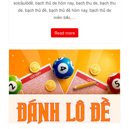
soicầulôđề, bạch thủ de hôm nay, bach thu de, bạch thu
de, bạch thủ đề, bạch thủ đề hôm nay, bạch thủ de
miền bắc,…
Read more