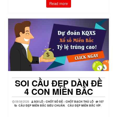
Read more
SOI CẦU ĐẸP DÀN ĐỀ
4 CON MIỀN BẮC
08/08/2026
SOI LÔ - CHỐT SỐ ĐỀ - CHỐT BẠCH THỦ LÔ
107
CẦU ĐẸP MIỀN BẮC SIÊU CHUẨN
,
CẦU ĐẸP MIỀN BẮC VÍP
,